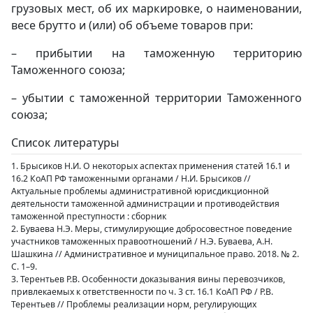
грузовых мест, об их маркировке, о наименовании,
весе брутто и (или) об объеме товаров при:
– прибытии на таможенную территорию
Таможенного союза;
– убытии с таможенной территории Таможенного
союза;
Список литературы
1. Брысиков Н.И. О некоторых аспектах применения статей 16.1 и
16.2 КоАП РФ таможенными органами / Н.И. Брысиков //
Актуальные проблемы административной юрисдикционной
деятельности таможенной администрации и противодействия
таможенной преступности : сборник
2. Буваева Н.Э. Меры, стимулирующие добросовестное поведение
участников таможенных правоотношений / Н.Э. Буваева, А.Н.
Шашкина // Административное и муниципальное право. 2018. № 2.
С. 1–9.
3. Терентьев Р.В. Особенности доказывания вины перевозчиков,
привлекаемых к ответственности по ч. 3 ст. 16.1 КоАП РФ / Р.В.
Терентьев // Проблемы реализации норм, регулирующих