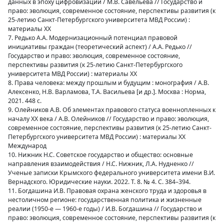
данных в эпоху цифровизации / М.В. Савельева // Государство и
право: эволюция, современное состояние, перспективы развития (к
25-летию Санкт-Петербургского университета МВД России) :
материалы XX
7. Редько А.А. Модернизационный потенциал правовой
инициативы граждан (теоретический аспект) / А.А. Редько //
Государство и право: эволюция, современное состояние,
перспективы развития (к 25-летию Санкт-Петербургского
университета МВД России) : материалы XX
8. Права человека: между прошлым и будущим : монография / А.В.
Алексенко, Н.В. Варламова, Т.А. Васильева [и др.]. Москва : Норма,
2021. 448 с.
9. Олейников А.В. Об элементах правового статуса военнопленных к
началу XX века / А.В. Олейников // Государство и право: эволюция,
современное состояние, перспективы развития (к 25-летию Санкт-
Петербургского университета МВД России) : материалы XX
Международ
10. Нижник Н.С. Советское государство и общество: основные
направления взаимодействия / Н.С. Нижник, Л.А. Нудненко //
Ученые записки Крымского федерального университета имени В.И.
Вернадского. Юридические науки. 2022. Т. 8. № 4. С. 384–394.
11. Богдашина И.В. Правовая охрана женского труда и здоровья в
нестоличном регионе: государственная политика и жизненные
реалии (1950-е — 1960-е годы) / И.В. Богдашина // Государство и
право: эволюция, современное состояние, перспективы развития (к