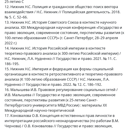
25-летию С
12. Нижник Н.С. Полиция и гражданское общество: поиск вектора
взаимодействия / Н.С. Нижник // Полицейская деятельность. 2018.
№ 5. С. 52–66.
13. Нижник Н.С. История Советского Союза в контексте научного
анализа. XIX Международная научная конференция «Государство и
право: эволюция, современное состояние, перспективы развития (к
100-летию образования CCCР)» (г. Санкт-Петербург, 28–29 апреля
2022 г.)
14. Нижник Н.С. История Российской империи в контексте
теоретико-правового анализа (к 300-летию Российской империи) /
Н.С. Нижник, Л.А. Нудненко // Государство и право. 2021. № 11. С.
186–195.
15. Нижник Н.С. Империя и федерация как формы социальной
организации в контексте ретроспективного и теоретико-правового
анализа (К 100-летию образования СССР) / Н.С. Нижник, Л.А.
Нудненко // Государство и право. 2022. № 12. С. 186–192.
16. Малышева И.В. Правовое регулирование социальных сетей /
И.В. Малышева // Государство и право: эволюция, современное
состояние, перспективы развития (к 25-летию Санкт-
Петербургского университета МВД России) : материалы XX
Международной научно-теоретической
17. Коновалова О.В. Концепция естественных прав личности в
интерпретации российского неонародничества (по работам В.М.
Чернова) / О.В. Коновалова // Государство и право: эволюция,