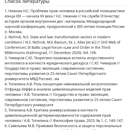
Список литературы
1. Нижник Н.С. Проблема прав человека в российской полицеистике
конца XIX — начала XX века / Н.С. Нижник // На службе Отечеству:
история органов внутренних дел : материалы Международной
научной конференции, приуроченной к 305-летию полиции России
(г. Москва,
2. Nizhnik, N.S. State and law: transformation vectors in modern
conditions / N.S. Nizhnik, M.V. Bavsun, Ya. L. Aliev [et al.] // SHS Web of
Conferences: IX Baltic Legal Forum «Law and Order in the Third
Millennium» (Kaliningrad, 11 December 2020). Vol. 108.
3. Чимаров С.Ю. Теоретико-правовые аспекты искусственного
интеллекта в контексте юридического дискурса / С.Ю. Чимаров //
Государство и право: эволюция, современное состояние,
перспективы развития (к 25-летию Санкт-Петербургского
университета МВД России) : ма
4. Топилина А.В. Роль концепции «минимальной антропологии»
Отфрида Хёффе в анализе цивилизационных моделей прав
человека / А.В. Топилина // Государство и право: эволюция,
современное состояние, перспективы развития (к 25-летию Санкт-
Петербургского университе
5. Топилина А.В. Критика универсализма в контексте
цивилизационной детерминированности содержания прав
человека / А.В. Топилина // Философия права. 2023. № 1. С. 140–147.
6. Савельева М.В. Правовая безопасность и защита персональных