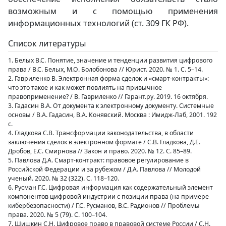
возможным и с помощью применения
информационных технологий (ст. 309 ГК РФ).
Список литературы
1. Белых В.С. Понятие, значение и тенденции развития цифрового
права / В.С. Белых, М.О. Болобонова // Юрист. 2020. № 1. С. 5–14.
2. Гавриленко В. Электронная форма сделок и «смарт-контракты»:
что это такое и как может повлиять на привычное
правоприменение? / В. Гавриленко // Гарант.ру. 2019. 16 октября.
3. Гадасин В.А. От документа к электронному документу. Системные
основы / В.А. Гадасин, В.А. Конявский. Москва : Имидж-Лаб, 2001. 192
с.
4. Гладкова С.В. Трансформации законодательства, в области
заключения сделок в электронном формате / С.В. Гладкова, Д.Е.
Дробов, Е.С. Смирнова // Закон и право. 2020. № 12. С. 85–89.
5. Павлова Д.А. Смарт-контракт: правовое регулирование в
Российской Федерации и за рубежом / Д.А. Павлова // Молодой
ученый. 2020. № 32 (322). С. 118–120.
6. Русман Г.С. Цифровая информация как содержательный элемент
компонентов цифровой индустрии с позиции права (на примере
кибербезопасности) / Г.С. Русманов, В.С. Радионов // Проблемы
права. 2020. № 5 (79). С. 100–104.
7. Шишкин С.Н. Цифровое право в правовой системе России / С.Н.