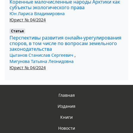
Коренные малочисленные народы Арктики как
субъекты экологического права
Юн Лариса Владимировна
Юрист № 04/2024
Статья
Перспективы развития онлайн-урегулирования
споров, в том числе по вопросам земельного
законодательства
Цыганов Станислав Сергеевич
,
Мигунова Татьяна Леонидовна
Юрист № 04/2024
Главная
Издания
Книги
Новости