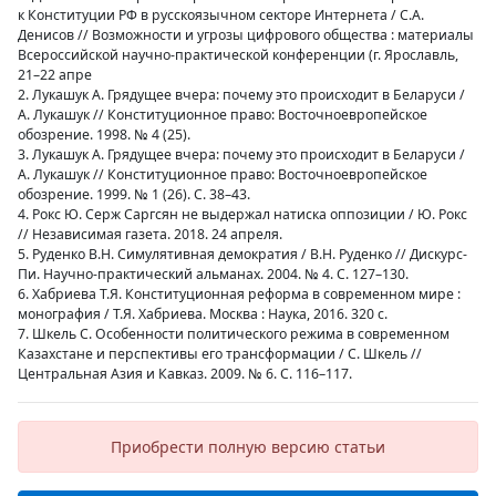
к Конституции РФ в русскоязычном секторе Интернета / С.А.
Денисов // Возможности и угрозы цифрового общества : материалы
Всероссийской научно-практической конференции (г. Ярославль,
21–22 апре
2. Лукашук А. Грядущее вчера: почему это происходит в Беларуси /
А. Лукашук // Конституционное право: Восточноевропейское
обозрение. 1998. № 4 (25).
3. Лукашук А. Грядущее вчера: почему это происходит в Беларуси /
А. Лукашук // Конституционное право: Восточноевропейское
обозрение. 1999. № 1 (26). С. 38–43.
4. Рокс Ю. Серж Саргсян не выдержал натиска оппозиции / Ю. Рокс
// Независимая газета. 2018. 24 апреля.
5. Руденко В.Н. Симулятивная демократия / В.Н. Руденко // Дискурс-
Пи. Научно-практический альманах. 2004. № 4. С. 127–130.
6. Хабриева Т.Я. Конституционная реформа в современном мире :
монография / Т.Я. Хабриева. Москва : Наука, 2016. 320 с.
7. Шкель С. Особенности политического режима в современном
Казахстане и перспективы его трансформации / С. Шкель //
Центральная Азия и Кавказ. 2009. № 6. С. 116–117.
Приобрести полную версию статьи