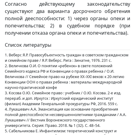
Согласно действующему законодательству
существуют два варианта досрочного обретения
полной дееспособности: 1) через органы опеки и
попечительства; 2) в судебном порядке (при
получении отказа органа опеки и попечительства).
Список литературы
1. Веберс Я.Р. Правосубъектность граждан в советском гражданском
и семейном праве / Я.Р. Веберс. Рига : Зинатне, 1976. 231 с.
2. Величкова О.И. О понятии «ребенок» в свете положений
Семейного кодекса РФ и Конвенции о правах ребенка / О.И.
Величкова // Семейное право на рубеже XX–ХХI веков: к 20-летию
Конвенции ООН о правах ребенка : материалы международной
научно-практической конфе
3. Косова О.Ю. Семейное право : учебник / О.Ю. Косова. 2-е изд.
перераб. и доп. Иркутск : Иркутский юридический институт
(филиал) Академии Генеральной прокуратуры РФ, 2016. 559 с.
4. Лукашевич А.А. Эмансипация как основание приобретения
полной дееспособности несовершеннолетними гражданами / А.А.
Лукашевич // Вестник Воронежского государственного
университета. Серия: Право. 2018. № 1 (32). С. 48–54.
5. Сабельникова Е. Инфантилизм: теоретический конструкт и