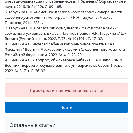
операционализация / Е. Сабельникова, Н. Хмелев // Образование и
наука. 2016. № 3 (132). С. 89–105.
6. Тарусина Н.Н. «Семейное право: в «оркестровке» суверенности и
судебного усмотрения : монография / Н.Н. Тарусина. Москва :
Проспект, 2014. 288 с.
7. Тарусина Н.Н. Возраст как юридический факт в сфере семьи:
соблазны и условность цифры. Частное право / Н.Н. Тарусина // Lex
Russica (Русский закон). 2022. Т. 75. № 10 (191). С. 17‒32.
8. Фиошин А.В. Интерес ребенка как оценочное понятие / А.В.
Фиошин // Вестник Московской академии Следственного комитета
Российской Федерации. 2022. № 4. С. 23–29.
9. Фиошин А.В. К вопросу об «интересе ребенка» / А.В. Фиошин //
Вестник Тверского государственного университета. Серия: Право.
2022. № 3 (71). С. 26–32.
Приобрести полную версию статьи
Войти
Остальные статьи