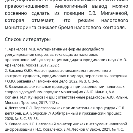
правоотношениях. Аналогичный вывод можно
косвенно сделать из позиции Е.В. Мигачевой,
которая отмечает, что режим налогового
мониторинга снижает бремя налогового контроля.
Список литературы
1. Аракелова М.В. Альтернативные формы досудебного
урегулирования споров, вытекающих из налоговых
правоотношений : диссертация кандидата юридических наук / М.В.
Аракелова. Москва, 2017. 282 с.
2. Бакаева О.Ю. Новые правовые механизмы таможенного
контроля: сущность, юридическая природа, перспективы введения
/ О.Ю. Бакаева // Таможенное дело. 2022. № 3. С. 3–6.
3. Взаимосогласительные процедуры при разрешении налоговых
споров в досудебном порядке : монография / А.Ю. Ильин, А.А.
Копина, И.И. Кучеров [и др.] ; ответственные редакторы А.Ю. Ильин.
Москва : Проспект, 2017. 112 с.
4. Дегтярев С.Л. Переговоры как примирительная процедура / С.Л.
Дегтярев, Д.А. Боярский // Арбитражный и гражданский процесс.
2020. № 8. С. 35–38.
5. Коваленко Н.С. Налоговый мониторинг как инструмент налоговой
цифровизации / Н.С. Коваленко, Е.М. Леонов // Закон. 2021. № 4. С.