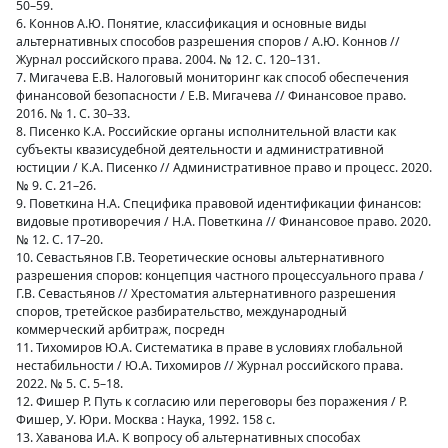
50–59.
6. Коннов А.Ю. Понятие, классификация и основные виды
альтернативных способов разрешения споров / А.Ю. Коннов //
Журнал российского права. 2004. № 12. С. 120–131.
7. Мигачева Е.В. Налоговый мониторинг как способ обеспечения
финансовой безопасности / Е.В. Мигачева // Финансовое право.
2016. № 1. С. 30–33.
8. Писенко К.А. Российские органы исполнительной власти как
субъекты квазисудебной деятельности и административной
юстиции / К.А. Писенко // Административное право и процесс. 2020.
№ 9. С. 21–26.
9. Поветкина Н.А. Специфика правовой идентификации финансов:
видовые противоречия / Н.А. Поветкина // Финансовое право. 2020.
№ 12. С. 17–20.
10. Севастьянов Г.В. Теоретические основы альтернативного
разрешения споров: концепция частного процессуального права /
Г.В. Севастьянов // Хрестоматия альтернативного разрешения
споров, третейское разбирательство, международный
коммерческий арбитраж, посредн
11. Тихомиров Ю.А. Систематика в праве в условиях глобальной
нестабильности / Ю.А. Тихомиров // Журнал российского права.
2022. № 5. С. 5–18.
12. Фишер Р. Путь к согласию или переговоры без поражения / Р.
Фишер, У. Юри. Москва : Наука, 1992. 158 с.
13. Хаванова И.А. К вопросу об альтернативных способах