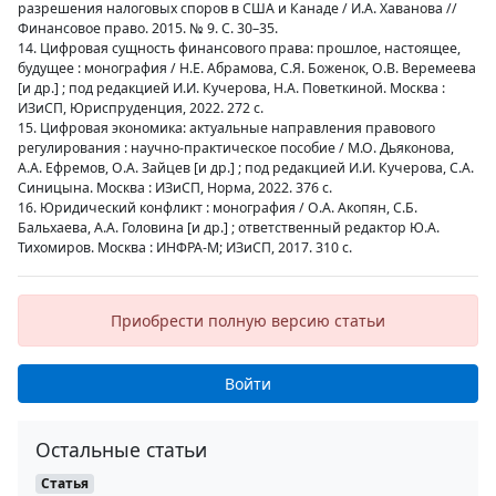
разрешения налоговых споров в США и Канаде / И.А. Хаванова //
Финансовое право. 2015. № 9. С. 30–35.
14. Цифровая сущность финансового права: прошлое, настоящее,
будущее : монография / Н.Е. Абрамова, С.Я. Боженок, О.В. Веремеева
[и др.] ; под редакцией И.И. Кучерова, Н.А. Поветкиной. Москва :
ИЗиСП, Юриспруденция, 2022. 272 с.
15. Цифровая экономика: актуальные направления правового
регулирования : научно-практическое пособие / М.О. Дьяконова,
А.А. Ефремов, О.А. Зайцев [и др.] ; под редакцией И.И. Кучерова, С.А.
Синицына. Москва : ИЗиСП, Норма, 2022. 376 с.
16. Юридический конфликт : монография / О.А. Акопян, С.Б.
Бальхаева, А.А. Головина [и др.] ; ответственный редактор Ю.А.
Тихомиров. Москва : ИНФРА-М; ИЗиСП, 2017. 310 с.
Приобрести полную версию статьи
Войти
Остальные статьи
Статья