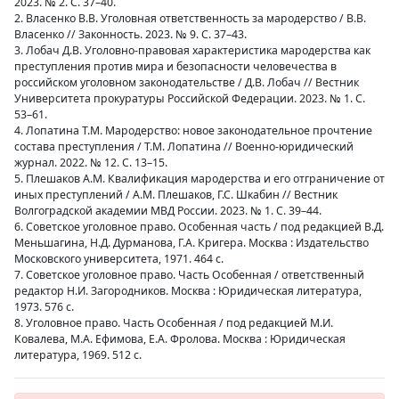
2023. № 2. С. 37–40.
2. Власенко В.В. Уголовная ответственность за мародерство / В.В.
Власенко // Законность. 2023. № 9. С. 37–43.
3. Лобач Д.В. Уголовно-правовая характеристика мародерства как
преступления против мира и безопасности человечества в
российском уголовном законодательстве / Д.В. Лобач // Вестник
Университета прокуратуры Российской Федерации. 2023. № 1. С.
53–61.
4. Лопатина Т.М. Мародерство: новое законодательное прочтение
состава преступления / Т.М. Лопатина // Военно-юридический
журнал. 2022. № 12. С. 13–15.
5. Плешаков А.М. Квалификация мародерства и его отграничение от
иных преступлений / А.М. Плешаков, Г.С. Шкабин // Вестник
Волгоградской академии МВД России. 2023. № 1. С. 39–44.
6. Советское уголовное право. Особенная часть / под редакцией В.Д.
Меньшагина, Н.Д. Дурманова, Г.А. Кригера. Москва : Издательство
Московского университета, 1971. 464 с.
7. Советское уголовное право. Часть Особенная / ответственный
редактор Н.И. Загородников. Москва : Юридическая литература,
1973. 576 с.
8. Уголовное право. Часть Особенная / под редакцией М.И.
Ковалева, М.А. Ефимова, Е.А. Фролова. Москва : Юридическая
литература, 1969. 512 с.