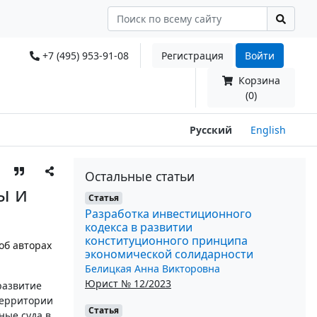
+7 (495) 953-91-08
Регистрация
Войти
Корзина
(0)
Русский
English
Остальные статьи
ы и
Статья
Разработка инвестиционного
кодекса в развитии
конституционного принципа
об авторах
экономической солидарности
Белицкая Анна Викторовна
Юрист № 12/2023
развитие
территории
Статья
ные суда в