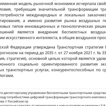
временная модель рыночной экономики исчерпала свой
словия, требующие значительной трансформации тр
потребности международных и локальных заказчик
агирования, а именно развития рынка воздушных п
новых типов инновационных и технологических реше
ешений является внедрение беспилотных воздушн
ии искусственного интеллекта, в общее воздушное прос
ской Федерации утверждена Транспортная стратегия 
рогнозом на период до 2035 г. от 27 ноября 2021 г. № 33
ия, стратегия), основной целью которой является удо
ионного социально ориентированного развития э
ых транспортных услугах, конкурентоспособных по с
логами.
уг по диспетчерскому управлению беспилотными транспортными средства
между потребностями цифровой трансформации транспортного комплекс
ва // Российское пр
анспортные средства: от терминологии к новым правовым режимам / Е.В.