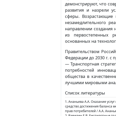
демонстрируют, что со
развития и назрели у
сферы. Возрастающие 
незамедлительного ре
направлении создания 
из первостепенных р
основанных на технолог
Правительством Россий
Федерации до 2030 г. с п
— Транспортная стратег
потребностей инновац
общества в качественн
лучшими мировыми ана
Список литературы
1. Ананьева А.А. Оказание усл
средство достижения баланса 
прав потребителей / А.А. Ананье
2. Вавилин Е.В. Беспилотные тр