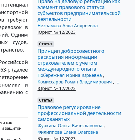
Право на деловую репутацию как
 потенциал
элемент правового статуса
анспортной
субъектов предпринимательской
деятельности
ов требуют
Незнамова Алла Андреевна
еревозок в
Юрист № 12/2023
ний. Одним
ых судов,
Статья
транство.
Принцип добросовестного
раскрытия информации
Российской
страхователем с учетом
международного опыта
63-р (далее
Побережная Ирина Юрьевна
,
влетворение
Комиссаров Роман Владимирович
,
...
кономики и
Юрист № 12/2023
равнению с
Статья
Правовое регулирование
профессиональной деятельности
самозанятых
ми как
Журкина Ольга Вячеславовна
,
а и защитой
Филиппова Елена Олеговна
Юрист № 12/2023
 Вавилин //