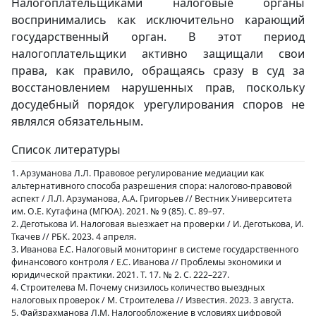
Налогоплательщиками налоговые органы
воспринимались как исключительно карающий
государственный орган. В этот период
налогоплательщики активно защищали свои
права, как правило, обращаясь сразу в суд за
восстановлением нарушенных прав, поскольку
досудебный порядок урегулирования споров не
являлся обязательным.
Список литературы
1. Арзуманова Л.Л. Правовое регулирование медиации как
альтернативного способа разрешения спора: налогово-правовой
аспект / Л.Л. Арзуманова, А.А. Григорьев // Вестник Университета
им. О.Е. Кутафина (МГЮА). 2021. № 9 (85). С. 89–97.
2. Деготькова И. Налоговая выезжает на проверки / И. Деготькова, И.
Ткачев // РБК. 2023. 4 апреля.
3. Иванова Е.С. Налоговый мониторинг в системе государственного
финансового контроля / Е.С. Иванова // Проблемы экономики и
юридической практики. 2021. Т. 17. № 2. С. 222–227.
4. Строителева М. Почему снизилось количество выездных
налоговых проверок / М. Строителева // Известия. 2023. 3 августа.
5. Файзрахманова Л.М. Налогообложение в условиях цифровой