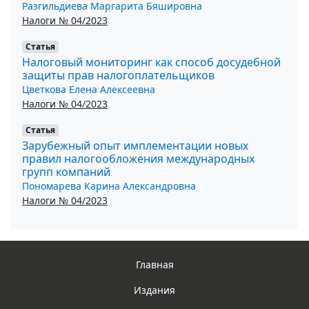
Разгильдиева Маргарита Бяшировна
Налоги № 04/2023
Статья
Налоговый мониторинг как способ досудебной
защиты прав налогоплательщиков
Цветкова Елена Алексеевна
Налоги № 04/2023
Статья
Зарубежный опыт имплементации новых
правил налогообложения международных
групп компаний
Пономарева Карина Александровна
Налоги № 04/2023
Главная
Издания