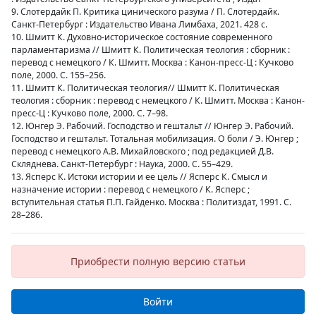
9. Слотердайк П. Критика цинического разума / П. Слотердайк.
Санкт-Петербург : Издательство Ивана Лимбаха, 2021. 428 с.
10. Шмитт К. Духовно-историческое состояние современного
парламентаризма // Шмитт К. Политическая теология : сборник :
перевод с немецкого / К. Шмитт. Москва : Канон-пресс-Ц : Кучково
поле, 2000. С. 155–256.
11. Шмитт К. Политическая теология// Шмитт К. Политическая
теология : сборник : перевод с немецкого / К. Шмитт. Москва : Канон-
пресс-Ц : Кучково поле, 2000. С. 7–98.
12. Юнгер Э. Рабочий. Господство и гештальт // Юнгер Э. Рабочий.
Господство и гештальт. Тотальная мобилизация. О боли / Э. Юнгер ;
перевод с немецкого А.В. Михайловского ; под редакцией Д.В.
Скляднева. Санкт-Петербург : Наука, 2000. С. 55–429.
13. Ясперс К. Истоки истории и ее цель // Ясперс К. Смысл и
назначение истории : перевод с немецкого / К. Ясперс ;
вступительная статья П.П. Гайденко. Москва : Политиздат, 1991. С.
28–286.
Приобрести полную версию статьи
Войти