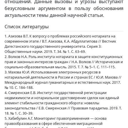
отношений. Данные вызовы и угрозы выступают
безусловным аргументом в пользу обоснования
актуальности темы данной научной статьи.
Список литературы
1. Азизова В.Т. К вопросу о проблемах российского нотариата на
современном этапе / В.Т. Азизова, К.А. Абдуллатипова // Вестник
Дагестанского государственного университета. Серия 3:
Общественные науки. 2019. Т. 34. № 1. С. 63–69.
2. Волков Н.А. Роль института нотариата в защите конституционных
прав и законных интересов граждан / Н.А. Волков // Историческая и
социально-образовательная мысль. 2015. Т. 7. № 5–1. С. 111–115.
3. Махова Ю.И. Использование электронных ресурсов в
нотариальной деятельности в России и странах ЕС / Ю.И. Махова //
Международный журнал гуманитарных и естественных наук. 2017.
№ 10. С. 184–188.
4. Смиренская Е.В. Институт государственной регистрации
недвижимости и нотариальное удостоверение сделок как единый
элемент стабильности гражданского оборота: новеллы
законодательства / Е.В. Смиренская // Правовая парадигма. 2019. Т.
18. № 1. С. 30–39.
5. Хабибулин А.Г. Мониторинг правоприменения — основа
правообразования в сфере обеспечения миграционной