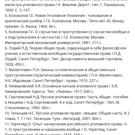
магистра уголовного права / А. Жиряев. Дерпт : тип. Г. Лаакманна,
1850. С. 3–147.
4. Колоколов Г.Е. Новое Уголовное Уложение : толкование и
критический разбор / Г.Е. Колоколов. Москва : Типо-лит. Ю. Венер,
преемн. О. Фальк, 1904. 44 с.
5. Колоколов Г.Е. О соучастии в преступлении (о соучастии вообще и
о подстрекателях в частности) / Г.Е. Колоколов. Москва :
Императорский московский университет, 1881. 211 с.
6. Лодий П.Д. Теория общих прав, содержащая в себе философское
учение о естественном всеобщем государственном праве / П.Д.
Лодий. Санкт-Петербург : Тип. Департамента внешней торговли,
1828. 450 с.
7. Малянтович П.Н. Законы о политических и общественных
преступлениях (практический комментарий) / П.Н. Малянтович,
Н.К. Муравьев. Санкт-Петербург : право, 1910. 227 с.
8. Немировский Э.Я. Основные начала уголовного права / Э.Я.
Немировский. Одесса : Тип. «Техник», 1917. 645 с.
9. Сергеевский Н.Д. Русское уголовное право. Часть общая : пособие
к лекциям / Н.Д. Сергеевский. 4-е изд. Санкт-Петербург : Тип. М.
Стасюлевича, 1900. 364 с.
10. Таганцев Н.С. Русское уголовное право : лекции. Общая часть. В 2
томах. Т. 1 / Н.С. Таганцев. Тула : Автограф, 2001. 800 с.
11. Горегляд О. Опыт начертания российского уголовного права. Ч.
1. О преступлениях и наказаниях вообще / О. Горегляд. Санкт-
Петербург : тип. И. Иоаннесова, 1815. 168 с.