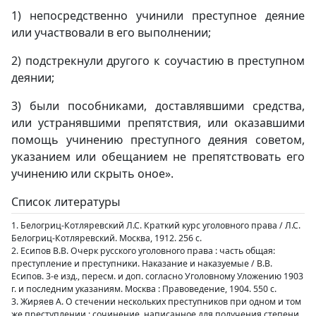
1) непосредственно учинили преступное деяние
или участвовали в его выполнении;
2) подстрекнули другого к соучастию в преступном
деянии;
3) были пособниками, доставлявшими средства,
или устранявшими препятствия, или оказавшими
помощь учинению преступного деяния советом,
указанием или обещанием не препятствовать его
учинению или скрыть оное».
Список литературы
1. Белогриц-Котляревский Л.С. Краткий курс уголовного права / Л.С.
Белогриц-Котляревский. Москва, 1912. 256 с.
2. Есипов В.В. Очерк русского уголовного права : часть общая:
преступление и преступники. Наказание и наказуемые / В.В.
Есипов. 3-е изд., пересм. и доп. согласно Уголовному Уложению 1903
г. и последним указаниям. Москва : Правоведение, 1904. 550 с.
3. Жиряев А. О стечении нескольких преступников при одном и том
же преступлении : сочинение, написанное для получения степени