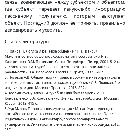
связь, возникающая между субъектом и объектом,
где субъект передает какую-либо информацию
пассивному получателю, которым выступает
объект. Последний должен ее принять, правильно
декодировать и усвоить.
Список литературы
1. Грайс Г.П. Логика и речевое общение / Г.П. Грайс //
Межличностное общение : хрестоматия / составители Н.В.
Казаринова, В.М. Погольши. Санкт-Петербург : Питер, 2001. 512 с.
2. Колоколов Н.А. Судебная власть: от лозунга к пониманию
реальности / Н.А. Колоколов. Москва : Юрист, 2007. 398 с.
3. Поляков А.В. Общая теория права: проблемы интерпретации в
контексте коммуникативного подхода : учебник / А.В. Поляков. 2-е
изд., испр. и доп. Москва : Проспект, 2016. 832 с.
4. Теория коммуникации : учебник для бакалавров / М.Ю.
Коноваленко, В.А. Коноваленко. 2-е изд., перераб. и доп. Москва :
Юрайт, 2013. 415 с.
5. Хук М. ван. Право как коммуникация / М. ван Хук ; перевод с
английского М.В. Антонова и А.В. Полякова. Санкт-Петербург :
Издательский дом Санкт-Петербургского государственного
университета, Университетский издательский консорциум, 2012.
287 с.