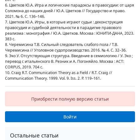
6. Цветков Ю.А. Игра и логические парадоксы в правосудии: от царя
Соломона до наших дней / Ю.А. Цветков // Государство и право.
2021. № 6. С. 136–146.
7. Цветков Ю.А. Игры, в которые играют судьи : деконструкция
правосудия и судебной деятельности в парадигме правового
реализма : монография / Ю.А. Цветков. Москва : ЮНИТИ-ДАНА, 2023.
383 с.
8. Черемисина Т.В. Сильный следователь слабого пола / Т.В.
Черемисина // Уголовное судопроизводство. 2016. № 4. С. 32–36.
9. Эко У. Отсутствующая структура. Введение в семиологию / У. Эко ;
перевод с итальянского В. Резник и А. Погоняйло. Москва : АСТ:
CORPUS, 2019. 704 с.
10. Craig R.T. Communication Theory as a Field / R.T. Craig //
Communication Theory. 1999. Vol. 9. Iss. 2. Р. 119–161.
Приобрести полную версию статьи
Войти
Остальные статьи