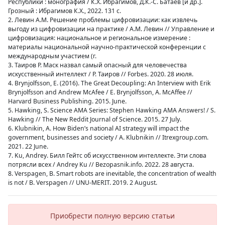
Республики : монография / К.Х. Ибрагимов, Д.К.-С. Батаев [и др.].
Грозный : Ибрагимов К.Х., 2022. 131 с.
2. Левин А.М. Решение проблемы цифровизации: как извлечь
выгоду из цифровизации на практике / А.М. Левин // Управление и
цифровизация: национальное и региональное измерение :
материалы национальной научно-практической конференции с
международным участием (г.
3. Таиров Р. Маск назвал самый опасный для человечества
искусственный интеллект / Р. Таиров // Forbes. 2020. 28 июля.
4. Brynjolfsson, E. (2016). The Great Decoupling: An Interview with Erik
Brynjolfsson and Andrew McAfee / E. Brynjolfsson, A. McAffee //
Harvard Business Publishing. 2015. June.
5. Hawking, S. Science AMA Series: Stephen Hawking AMA Answers! / S.
Hawking // The New Reddit Journal of Science. 2015. 27 July.
6. Klubnikin, A. How Biden’s national AI strategy will impact the
government, businesses and society / A. Klubnikin // Itrexgroup.com.
2021. 22 June.
7. Ku, Andrey. Билл Гейтс об искусственном интеллекте. Эти слова
потрясли всех / Andrey Ku // Bezopasnik.info. 2022. 28 августа.
8. Verspagen, B. Smart robots are inevitable, the concentration of wealth
is not / B. Verspagen // UNU-MERIT. 2019. 2 August.
Приобрести полную версию статьи