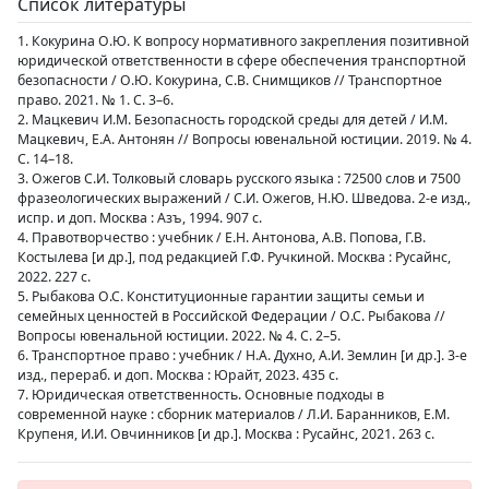
Список литературы
1. Кокурина О.Ю. К вопросу нормативного закрепления позитивной
юридической ответственности в сфере обеспечения транспортной
безопасности / О.Ю. Кокурина, С.В. Снимщиков // Транспортное
право. 2021. № 1. С. 3–6.
2. Мацкевич И.М. Безопасность городской среды для детей / И.М.
Мацкевич, Е.А. Антонян // Вопросы ювенальной юстиции. 2019. № 4.
С. 14–18.
3. Ожегов С.И. Толковый словарь русского языка : 72500 слов и 7500
фразеологических выражений / С.И. Ожегов, Н.Ю. Шведова. 2-е изд.,
испр. и доп. Москва : Азъ, 1994. 907 с.
4. Правотворчество : учебник / Е.Н. Антонова, А.В. Попова, Г.В.
Костылева [и др.], под редакцией Г.Ф. Ручкиной. Москва : Русайнс,
2022. 227 с.
5. Рыбакова О.С. Конституционные гарантии защиты семьи и
семейных ценностей в Российской Федерации / О.С. Рыбакова //
Вопросы ювенальной юстиции. 2022. № 4. С. 2–5.
6. Транспортное право : учебник / Н.А. Духно, А.И. Землин [и др.]. 3-е
изд., перераб. и доп. Москва : Юрайт, 2023. 435 с.
7. Юридическая ответственность. Основные подходы в
современной науке : сборник материалов / Л.И. Баранников, Е.М.
Крупеня, И.И. Овчинников [и др.]. Москва : Русайнс, 2021. 263 с.