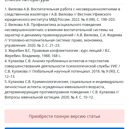
1. Вилкова А.В. Воспитательная работа с несовершеннолетними в
следственном изоляторе / А.В. Вилкова // Вестник Уфимского
юридического института МВД России. 2022. № 4 (98). С. 198–203.
2. Вилкова А.В. Профилактика асоциального поведения
несовершеннолетних: о влиянии воспитательной системы на
характер и динамику правонарушений / А.В. Вилкова, С.А. Фадеева
// Уголовно-исполнительная система: право, экономика,
управление. 2020. № 2. С. 21–23.
3. Жеребин В.С. Правовая конфликтология : курс лекций / В.С.
Жеребин. Владимир, 1988. 168 с.
4. Кулакова С.В. Анализ проблемных аспектов и перспектив
совершенствования деятельности психологической службы УИС /
С.В. Кулакова // Глобальный научный потенциал. 2018. № 9 (90). С.
12–13.
5. Кулакова С.В. Криминологические, социальные и индивидуально-
личностные аспекты осужденных ювенального возраста,
детерминирующие противоправное поведение / С.В. Кулакова //
Вопросы ювенальной юстиции. 2020. № 4. С. 10–12.
Приобрести полную версию статьи