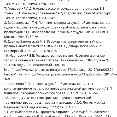
Тип. М. Стасюлевича, 1876. 354 с.
7. Градовский А.Д. Начала русского государственного права. В 3
томах. Т. 3. Местное управление / А.Д. Градовский. Санкт-Петербург :
Тип. М. Стасюлевича, 1883. 384 с.
8. Добровольская Т.Н. Понятие надзора за судебной деятельностью
судов и его значение для улучшения работы органов советского
правосудия / Т.Н. Добровольская // Ученые труды ВНИИСЗ. Вып. 1.
Москва, 1964. С. 82–94.
9. Довнар-Запольский М.В. Зарождение министерств и Указ о
правах Сената 8 сентября 1802 г. / М.В. Довнар-Запольский //
Всемирный вестник. 1904. № 2–3.
10. Ивановский В.В. Государственное право. Известия и ученые
записки Казанского университета. По изданию № 5 1895 года — №
11 1896 года / В.В. Ивановский. URL: <a
href="http://www.allpravo.ru/library/doc117p0/instrum2817/print2830.htm
target="_blank">http://www.allpravo.ru/library/doc117p0/instrum2817/pri
</a>
11. Кашепов В.П. Надзор за судебной деятельностью как
конституционное начало организации судебной деятельности / В.П.
Кашепов // Журнал российского права. 2017. № 12. С. 43–54.
12. Лотте Д.С. Основы построения научно-технической
терминологии: вопросы теории и методики / Д.С. Лотте. Москва :
Издательство Академии наук СССР, 1961. 160 с.
13. Михайловская И.Б. Процессы управления в судебной системе :
учебное пособие / И.Б. Михайловская. Москва : Проспект, 2012. 128 с.