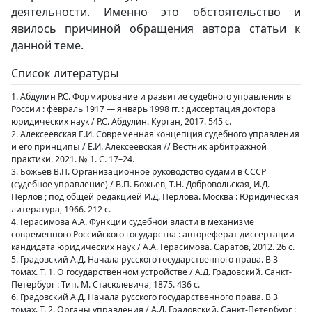
деятельности. Именно это обстоятельство и
явилось причиной обращения автора статьи к
данной теме.
Список литературы
1. Абдулин Р.С. Формирование и развитие судебного управления в
России : февраль 1917 — январь 1998 гг. : диссертация доктора
юридических наук / Р.С. Абдулин. Курган, 2017. 545 с.
2. Алексеевская Е.И. Современная концепция судебного управления
и его принципы / Е.И. Алексеевская // Вестник арбитражной
практики. 2021. № 1. С. 17–24.
3. Божьев В.П. Организационное руководство судами в СССР
(судебное управление) / В.П. Божьев, Т.Н. Добровольская, И.Д.
Перлов ; под общей редакцией И.Д. Перлова. Москва : Юридическая
литература, 1966. 212 с.
4. Герасимова А.А. Функции судебной власти в механизме
современного Российского государства : автореферат диссертации
кандидата юридических наук / А.А. Герасимова. Саратов, 2012. 26 с.
5. Градовский А.Д. Начала русского государственного права. В 3
томах. Т. 1. О государственном устройстве / А.Д. Градовский. Санкт-
Петербург : Тип. М. Стасюлевича, 1875. 436 с.
6. Градовский А.Д. Начала русского государственного права. В 3
томах. Т. 2. Органы управления / А.Д. Градовский. Санкт-Петербург :