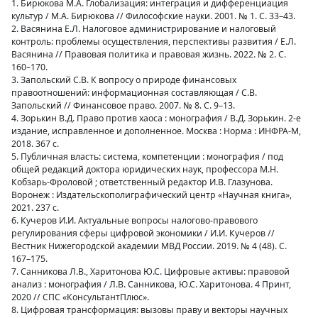
1. Бирюкова М.А. Глобализация: интеграция и дифференциация
культур / М.А. Бирюкова // Философские науки. 2001. № 1. С. 33–43.
2. Васянина Е.Л. Налоговое администрирование и налоговый
контроль: проблемы осуществления, перспективы развития / Е.Л.
Васянина // Правовая политика и правовая жизнь. 2022. № 2. С.
160–170.
3. Запольский С.В. К вопросу о природе финансовых
правоотношений: информационная составляющая / С.В.
Запольский // Финансовое право. 2007. № 8. С. 9–13.
4. Зорькин В.Д. Право против хаоса : монография / В.Д. Зорькин. 2-е
издание, исправленное и дополненное. Москва : Норма : ИНФРА-М,
2018. 367 с.
5. Публичная власть: система, компетенции : монография / под
общей редакций доктора юридических наук, профессора М.Н.
Кобзарь-Фроловой ; ответственный редактор И.В. Глазунова.
Воронеж : Издательскополиграфический центр «Научная книга»,
2021. 237 с.
6. Кучеров И.И. Актуальные вопросы налогово-правового
регулирования сферы цифровой экономики / И.И. Кучеров //
Вестник Нижегородской академии МВД России. 2019. № 4 (48). С.
167–175.
7. Санникова Л.В., Харитонова Ю.С. Цифровые активы: правовой
анализ : монография / Л.В. Санникова, Ю.С. Харитонова. 4 Принт,
2020 // СПС «КонсультантПлюс».
8. Цифровая трансформация: вызовы праву и векторы научных