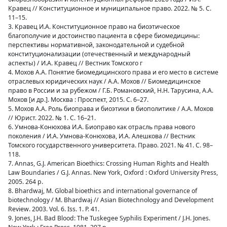
Кравец // Конституционное и муниципальное право. 2022. № 5. С.
11–15.
3. Кравец И.А. Конституционное право на биоэтическое
благополучие и достоинство пациента в сфере биомедицины:
перспективы нормативной, законодательной и судебной
конституционализации (отечественный и международный
аспекты) / И.А. Кравец // Вестник Томского г
4. Мохов А.А. Понятие биомедицинского права и его место в системе
отраслевых юридических наук / А.А. Мохов // Биомедицинское
право в России и за рубежом / Г.Б. Романовский, Н.Н. Тарусина, А.А.
Мохов [и др.]. Москва : Проспект, 2015. С. 6–27.
5. Мохов А.А. Роль биоправа и биоэтики в биополитике / А.А. Мохов
// Юрист. 2022. № 1. С. 16–21.
6. Умнова-Конюхова И.А. Биоправо как отрасль права нового
поколения / И.А. Умнова-Конюхова, И.А. Алешкова // Вестник
Томского государственного университета. Право. 2021. № 41. С. 98–
118.
7. Annas, G.J. American Bioethics: Crossing Human Rights and Health
Law Boundaries / G.J. Annas. New York, Oxford : Oxford University Press,
2005. 264 p.
8. Bhardwaj, M. Global bioethics and international governance of
biotechnology / M. Bhardwaj // Asian Biotechnology and Development
Review. 2003. Vol. 6. Iss. 1. P. 41.
9. Jones, J.H. Bad Blood: The Tuskegee Syphilis Experiment / J.H. Jones.