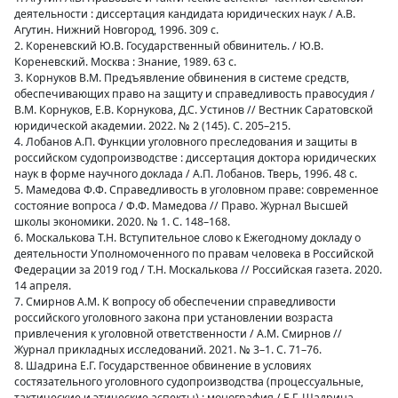
деятельности : диссертация кандидата юридических наук / А.В.
Агутин. Нижний Новгород, 1996. 309 с.
2. Кореневский Ю.В. Государственный обвинитель. / Ю.В.
Кореневский. Москва : Знание, 1989. 63 с.
3. Корнуков В.М. Предъявление обвинения в системе средств,
обеспечивающих право на защиту и справедливость правосудия /
В.М. Корнуков, Е.В. Корнукова, Д.С. Устинов // Вестник Саратовской
юридической академии. 2022. № 2 (145). С. 205–215.
4. Лобанов А.П. Функции уголовного преследования и защиты в
российском судопроизводстве : диссертация доктора юридических
наук в форме научного доклада / А.П. Лобанов. Тверь, 1996. 48 с.
5. Мамедова Ф.Ф. Справедливость в уголовном праве: современное
состояние вопроса / Ф.Ф. Мамедова // Право. Журнал Высшей
школы экономики. 2020. № 1. С. 148–168.
6. Москалькова Т.Н. Вступительное слово к Ежегодному докладу о
деятельности Уполномоченного по правам человека в Российской
Федерации за 2019 год / Т.Н. Москалькова // Российская газета. 2020.
14 апреля.
7. Смирнов А.М. К вопросу об обеспечении справедливости
российского уголовного закона при установлении возраста
привлечения к уголовной ответственности / А.М. Смирнов //
Журнал прикладных исследований. 2021. № 3–1. С. 71–76.
8. Шадрина Е.Г. Государственное обвинение в условиях
состязательного уголовного судопроизводства (процессуальные,
тактические и этические аспекты) : монография / Е.Г. Шадрина.