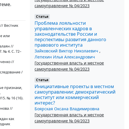
теме.
самоуправление № 04/2023
Статья
Проблема лояльности
// Вестник
управленческих кадров в
законодательстве России и
ие или
перспективы развития данного
правового института
алаян //
Зайковский Виктор Николаевич
,
 № 4. С. 72–
Лепехин Илья Александрович
ченко //
Государственная власть и местное
самоуправление № 04/2023
сследование /
Статья
Инициативные проекты в местном
ые признаки,
самоуправлении: демократический
.
институт или коммерческий
5. № 16 (16).
интерес?
Боярская Оксана Владимировна
нова //
Государственная власть и местное
ждан как
самоуправление № 04/2023
годник