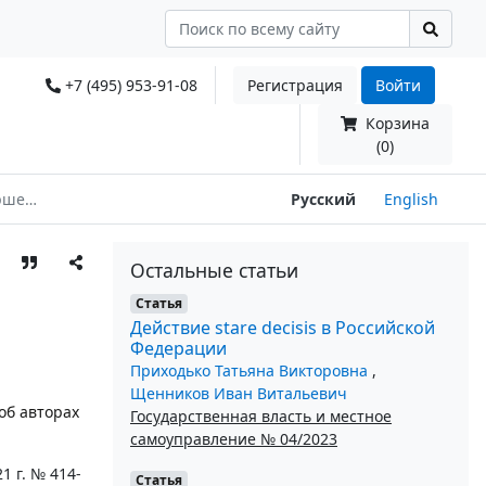
+7 (495) 953-91-08
Регистрация
Войти
Корзина
(0)
дерации
Русский
English
Остальные статьи
Статья
Действие stare decisis в Российской
Федерации
Приходько Татьяна Викторовна
,
Щенников Иван Витальевич
об авторах
Государственная власть и местное
самоуправление № 04/2023
1 г. № 414-
Статья