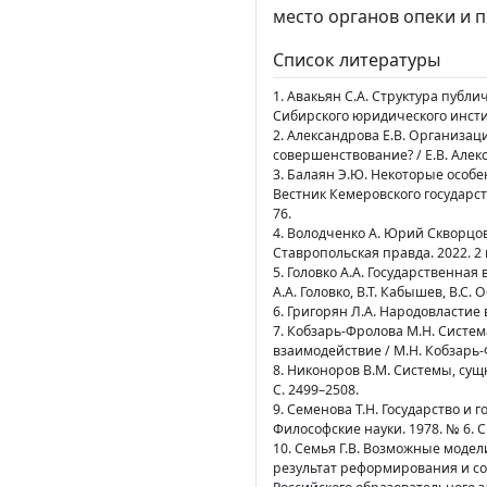
место органов опеки и 
Список литературы
1. Авакьян С.А. Структура публ
Сибирского юридического институт
2. Александрова Е.В. Организа
совершенствование? / Е.В. Алекс
3. Балаян Э.Ю. Некоторые особе
Вестник Кемеровского государст
76.
4. Володченко А. Юрий Скворцов
Ставропольская правда. 2022. 2 
5. Головко А.А. Государственна
А.А. Головко, В.Т. Кабышев, В.С. 
6. Григорян Л.А. Народовластие 
7. Кобзарь-Фролова М.Н. Систе
взаимодействие / М.Н. Кобзарь-Ф
8. Никоноров В.М. Системы, сущн
С. 2499–2508.
9. Семенова Т.Н. Государство и 
Философские науки. 1978. № 6. С.
10. Семья Г.В. Возможные моде
результат реформирования и сов