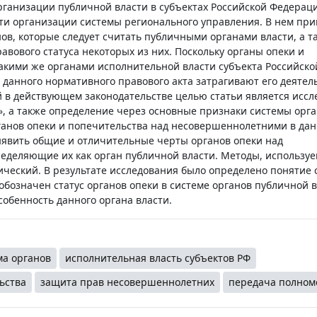
ганизации публичной власти в субъектах Российской Федераци
и организации системы регионального управления. В нем при
в, которые следует считать публичными органами власти, а т
вового статуса некоторых из них. Поскольку органы опеки и
акими же органами исполнительной власти субъекта Российско
 данного нормативного правового акта затрагивают его деятел
 в действующем законодательстве целью статьи является иссл
», а также определение через основные признаки системы орг
ганов опеки и попечительства над несовершеннолетними в дан
явить общие и отличительные черты органов опеки над
деляющие их как орган публичной власти. Методы, используе
тический. В результате исследования было определено понятие
обозначен статус органов опеки в системе органов публичной в
обенность данного органа власти.
ма органов
исполнительная власть субъектов РФ
ьства
защита прав несовершеннолетних
передача полном