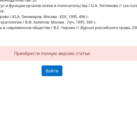
аконодательства. 20
тус и функции органов опеки и попечительства / О.А. Теплякова // Lex russ
54.
аво / Ю.А. Тихомиров. Москва : БЕК, 1995. 496 с.
кратологии / В.Ф. Халипов. Москва : Луч, 1995. 300 с.
ь в современном обществе / В.Е. Чиркин // Журнал российского права. 2009
Приобрести полную версию статьи
Войти