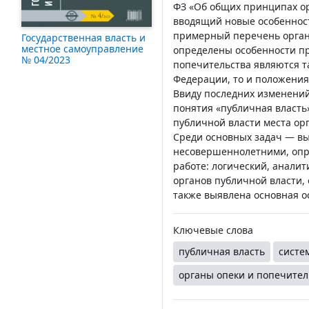
ФЗ «Об общих принципах ор
вводящий новые особенност
примерный перечень органо
Государственная власть и
местное самоуправление
определены особенности пра
№ 04/2023
попечительства являются т
Федерации, то и положения
Ввиду последних изменений
понятия «публичная власть
публичной власти места ор
Среди основных задач — вы
несовершеннолетними, опре
работе: логический, анали
органов публичной власти, 
также выявлена основная ос
Ключевые слова
публичная власть
систе
органы опеки и попечител