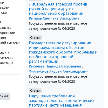
и»,
Либеральная агрессия против
веден
русской нации и других
акже
национальных образований
Рымарь Светлана Викторовна
й
Государственная власть и местное
ьность.
самоуправление № 04/2023
едование
Статья
анов
Государственное регулирование
ной системе.
индивидуализации объектов
гражданского оборота: проблемы и
мые в
особенности правовой
 системы
регламентации
ласти, а
Киселева Надежда Васильевна
,
Филимонов Андрей Александрович
Государственная власть и местное
самоуправление № 04/2023
Статья
Нарушение требований
очий
законодательства о политических
партиях в части извещения