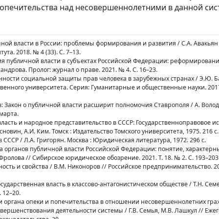
попечительства над несовершеннолетними в данной сис
ичной власти в России: проблемы формирования и развития / С.А. Авакьян 
а. 2018. № 4 (33). С. 7–13.
ция публичной власти в субъектах Российской Федерации: реформирован
андрова. Пролог: журнал о праве. 2021. № 4. С. 16–23.
нности социальной защиты прав человека в зарубежных странах / Э.Ю. Б
венного университета. Серия: Гуманитарные и общественные науки. 2017.
: Закон о публичной власти расширит полномочия Ставрополя / А. Волод
марта.
я власть и народное представительство в СССР: Государственноправовое и
Основин, А.И. Ким. Томск : Издательство Томского университета, 1975. 216 с.
в СССР / Л.А. Григорян. Москва : Юридическая литература, 1972. 296 c.
ма органов публичной власти Российской Федерации: понятие, характерн
ролова // Сибирское юридическое обозрение. 2021. Т. 18. № 2. С. 193–203
ость и свойства / В.М. Никоноров // Российское предпринимательство. 201
государственная власть в классово-антагонистическом обществе / Т.Н. Семе
 12–20.
ли органа опеки и попечительства в отношении несовершеннолетних гра
ершенствования деятельности системы / Г.В. Семья, М.В. Лашкул // Еже