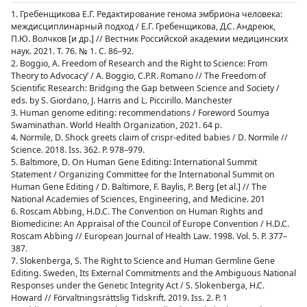
1. Гребенщикова Е.Г. Редактирование генома эмбриона человека:
междисциплинарный подход / Е.Г. Гребенщикова, Д.С. Андреюк,
П.Ю. Волчков [и др.] // Вестник Российской академии медицинских
наук. 2021. Т. 76. № 1. С. 86–92.
2. Boggio, A. Freedom of Research and the Right to Science: From
Theory to Advocacy’ / A. Boggio, C.P.R. Romano // The Freedom of
Scientific Research: Bridging the Gap between Science and Society /
eds. by S. Giordano, J. Harris and L. Piccirillo. Manchester
3. Human genome editing: recommendations / Foreword Soumya
Swaminathan. World Health Organization, 2021. 64 p.
4. Normile, D. Shock greets claim of crispr-edited babies / D. Normile //
Science. 2018. Iss. 362. Р. 978–979.
5. Baltimore, D. On Human Gene Editing: International Summit
Statement / Organizing Committee for the International Summit on
Human Gene Editing / D. Baltimore, F. Baylis, P. Berg [et al.] // The
National Academies of Sciences, Engineering, and Medicine. 201
6. Roscam Abbing, H.D.C. The Convention on Human Rights and
Biomedicine: An Appraisal of the Council of Europe Convention / H.D.C.
Roscam Abbing // European Journal of Health Law. 1998. Vol. 5. Р. 377–
387.
7. Slokenberga, S. The Right to Science and Human Germline Gene
Editing. Sweden, Its External Commitments and the Ambiguous National
Responses under the Genetic Integrity Act / S. Slokenberga, H.C.
Howard // Förvaltningsrättslig Tidskrift. 2019. Iss. 2. Р. 1