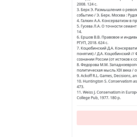
2008. 124 с.
3. Берк Э. Размышления о рево
событию / Э. Берк. Москва : Рудом
4. Галкин А.А. Консерватизм в п
5. Гусева Л.А. О точности семан
14.
6. Ершов В.В. Правовое и индив
РГУП, 2018. 624 с.
7. Коцюбинский Д.А. Консерват
понятия) / Д.А. Коцюбинский /
сознании России (от истоков к с
8. Федорова М.М. Западноевропе
политическая мысль XIX века / о
9. Ackoff R.L. Games, Decisions, an
10. Huntington S. Conservatism as a
473.
11. Weiss J. Conservatism in Europ
College Pub, 1977. 180 p.