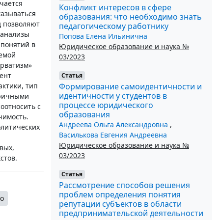
чается
Конфликт интересов в сфере
казываться
образования: что необходимо знать
д позволяют
педагогическому работнику
 анализы
Попова Елена Ильинична
 понятий в
Юридическое образование и наука №
аемой
03/2023
ерватизм»
ент
Статья
Формирование самоидентичности и
актики, тип
идентичности у студентов в
оричными
процессе юридического
оотносить с
образования
чимость.
Андреева Ольга Александровна
,
олитических
Василькова Евгения Андреевна
Юридическое образование и наука №
вых,
03/2023
стов.
Статья
Рассмотрение способов решения
проблем определения понятия
о
репутации субъектов в области
предпринимательской деятельности