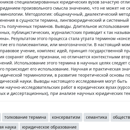
кников специализированных юридических вузов зачастую отли
риданием произвольного смысла значению, что не может не с
рминологии. Методология: общенаучный, диалектический мето
менения в сущности термина, лингвоюридический и системный
ть полученных терминов. Выводы. Длительное использование
чных, публицистических, журналистских приводит к так назыв
на». Результатом этого процесса стала утрата термином «конс
итие его полисемантики, или многозначности. В настоящий мом
-правовое учение, комплекс идей, принцип государственной пр
ия сохранят общие признаки, но отличается контекстными вт
ений. Использование этого термина в научных целях следует с
ого происходит его использование. Научная и практическая зна
ридической терминологии, в развитие теоретической основы п
дической науки. Выводы настоящего исследования могут быть
и научно-исследовательских работ в юридических вузах (курсо
х и диссертационных), при анализе научных юридических тек
толкование термина
консерватизм
семантика
обществ
я наука
юридическое образование