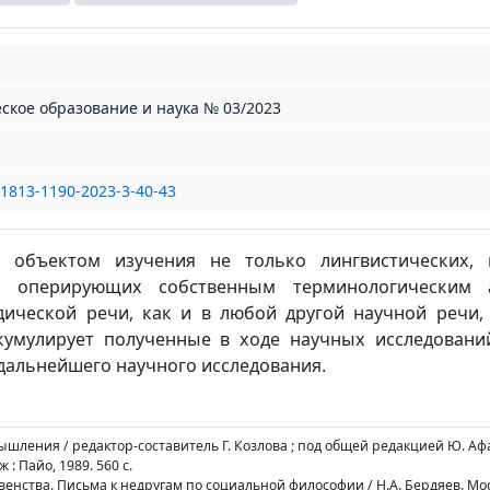
кое образование и наука № 03/2023
/1813-1190-2023-3-40-43
я объектом изучения не только лингвистических,
к, оперирующих собственным терминологическим а
ической речи, как и в любой другой научной речи,
кумулирует полученные в ходе научных исследовани
дальнейшего научного исследования.
мышления / редактор-составитель Г. Козлова ; под общей редакцией Ю. Аф
 : Пайо, 1989. 560 с.
венства. Письма к недругам по социальной философии / Н.А. Бердяев. Мос