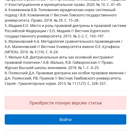
// Конституционное и муниципальное право. 2020. № 10. С. 41–45.
4. Кожевников В.В. Толкование юридических норм: системный
подход / В.В. Кожевников // Вестник Томского государственного
университета. Право. 2018. № 29. С. 15–28.
5. Мадаев Е.О. Место и роль правовой доктрины в правовой системе
Российской Федерации / Е.О. Мадаев // Вестник Бурятского
государственного университета. 2015. № 2–2. С. 193–197.
6. Малиновский А.А. Методология сравнительного правоведения /
А.А. Малиновский // Вестник Университета имени О.Е. Кутафина
(МГЮА). 2016. № 3 (19). С. 9–24.
7. Малько А.В. Доктринальные акты как основной инструмент
правовой политики / А.В. Малько, Я.В. Гайворонская // Право.
Журнал Высшей школы экономики. 2018. № 1. С. 4–25.
8. Полянский Д.А. Правовая доктрина как особое правовое явление /
Д.А. Полянский, Р.В. Пузиков // Вестник Тамбовского университета.
Серия : Гуманитарные науки. 2013. № 11 (127). С. 328–337.
Приобрести полную версию статьи
Войти