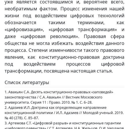
уже является состоявшимся и, вероятнее всего,
необратимым фактом. Процесс изменения нашей
жизни под воздействием цифровых технологий
обозначается такими терминами, как
«цифровизация», «цифровая трансформация» и
даже «цифровая революция». Правовая сфера
общества не могла избежать воздействия данного
процесса. Степени изменчивости такого правового
явления, как конституционно-правовая доктрина
под воздействием процессов цифровой
трансформации, посвящена настоящая статья.
Список литературы
1. Авакьян С.А. Десять конституционно-правовых «заповедей»
законотворчества / С.А. Авакьян // Вестник Московского
университета. Серия 11 : Право. 2010. № 1. С. 6–28.
2. Адазиев И.Л. Доктрина как определяющее направление
конституционной политики / И.Л. Адазиев // Молодой ученый. 2019.
№ 40 (278). С. 85–87.
3. Артемова С.Т. «Цифровой разрыв» и конституционные гарантии
«цифрового равенства» / С.Т. Артемова, Н.А. Жильцов, О.И. Чердаков