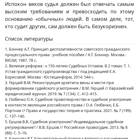
Испокон веков судья должен был отвечать самым
высоким требованиям и превосходить по этому
основанию «обычных» людей. В самом деле, тот,
кто судит других, сам должен быть безукоризнен.
Список литературы
1. Боннер А.Т. Принцип диспозитивности советского гражданского
процессуального права : учебное пособие / А.Т. Боннер. Москва :
ВЮЗИ, 1987. 78 с.
2. Великая реформа : к 150-летию Судебных Уставов. В 2 томах. Т. 1.
Устав гражданского судопроизводства / под редакцией Е.А.
Борисовой. Москва : Юстицинформ, 2014. 544 с.
3. Герций В.М. Реконструкция архетипа вины и мести при
формировании судейского усмотрения / В.М. Герций // Евразийский
юридический журнал. 2019. № 7 (134). С. 412–415.
4. Глобенко О.А. Судебное правотворчество и судебное усмотрение
в контексте эволюции российского права / О.А. Глобенко, Е.Б.
Портная // Право и государство: теория и практика. 2021. № 7 (199).
С. 137–140.
5. Ершов В.В. Судебное усмотрение? Индивидуальное судебное
регулирование? / В.В. Ершов // Российское правосудие. 2013. № 8
(88). С. 5–16.
6. Конусова В.Т. Концептуальный подход к вопросу о расширении