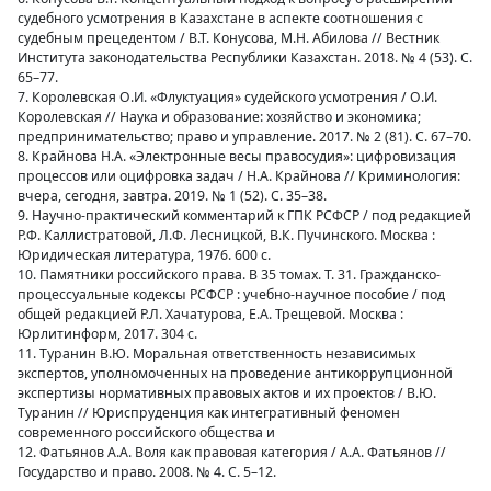
судебного усмотрения в Казахстане в аспекте соотношения с
судебным прецедентом / В.Т. Конусова, М.Н. Абилова // Вестник
Института законодательства Республики Казахстан. 2018. № 4 (53). С.
65–77.
7. Королевская О.И. «Флуктуация» судейского усмотрения / О.И.
Королевская // Наука и образование: хозяйство и экономика;
предпринимательство; право и управление. 2017. № 2 (81). С. 67–70.
8. Крайнова Н.А. «Электронные весы правосудия»: цифровизация
процессов или оцифровка задач / Н.А. Крайнова // Криминология:
вчера, сегодня, завтра. 2019. № 1 (52). С. 35–38.
9. Научно-практический комментарий к ГПК РСФСР / под редакцией
Р.Ф. Каллистратовой, Л.Ф. Лесницкой, В.К. Пучинского. Москва :
Юридическая литература, 1976. 600 с.
10. Памятники российского права. В 35 томах. Т. 31. Гражданско-
процессуальные кодексы РСФСР : учебно-научное пособие / под
общей редакцией Р.Л. Хачатурова, Е.А. Трещевой. Москва :
Юрлитинформ, 2017. 304 с.
11. Туранин В.Ю. Моральная ответственность независимых
экспертов, уполномоченных на проведение антикоррупционной
экспертизы нормативных правовых актов и их проектов / В.Ю.
Туранин // Юриспруденция как интегративный феномен
современного российского общества и
12. Фатьянов А.А. Воля как правовая категория / А.А. Фатьянов //
Государство и право. 2008. № 4. С. 5–12.