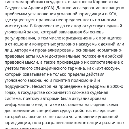
системам арабских государств, в частности Королевства
Саудовская Аравия (КСА). Данное исследование посвящено
проблемам установления уголовной юрисдикции в КСА,
где существует правовая неопределенность по многим
институтам. В Королевстве до сих пор отсутствует единый
уголовный закон, который закладывал бы основы
регулирования, в том числе юрисдикционных принципов
в отношении конкретных уголовно наказуемых деяний или
лиц. Авторами проанализированы основные нормативно-
правовые акты КСА и доктринальные положения арабской
правовой мысли, а также произведено их сопоставление с
учетом такого специфического термина, как «ихтисосун»,
который охватывает не только пределы действия
уголовного закона, но и понятия полномочий и
подсудности. Несмотря на проведенные реформы в 2000-х
годах, в государстве сохраняется сложная судебная
система, поэтому авторами была актуализирована
информация о ней, а также составлена наглядная схема
для понимания специфики судоустройства, вследствие
которой осложняется не только установление уголовной
юрисдикции, но и разграничение компетенции различных
шариатских судов.