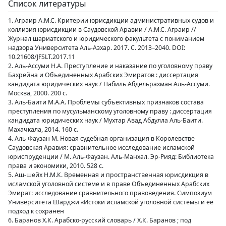
Список литературы
1. Аграир А.М.С. Критерии юрисдикции административных судов и
коллизия юрисдикции в Саудовской Аравии / А.М.С. Аграир //
Журнал шариатского и юридического факультета с пониманием
надзора Университета Аль-Азхар. 2017. С. 2013–2040. DOI:
10.21608/JFSLT.2017.11
2. Аль-Ассуми Н.А. Преступление и наказание по уголовному праву
Бахрейна и Объединенных Арабских Эмиратов : диссертация
кандидата юридических наук / Набиль Абдельрахман Аль-Ассуми.
Москва, 2000. 200 с.
3. Аль-Баити М.А.А. Проблемы субъективных признаков состава
преступления по мусульманскому уголовному праву : диссертация
кандидата юридических наук / Мухтар Авад Абдулла Аль-Баити.
Махачкала, 2014. 160 с.
4. Аль-Фаузан М. Новая судебная организация в Королевстве
Саудовская Аравия: сравнительное исследование исламской
юриспруденции / М. Аль-Фаузан. Аль-Манхал. Эр-Рияд: Библиотека
права и экономики, 2010. 528 с.
5. Аш-шейх Н.М.К. Временная и пространственная юрисдикция в
исламской уголовной системе и в праве Объединенных Арабских
Эмират: исследование сравнительного правоведения. Симпозиум
Университета Шарджи «Истоки исламской уголовной системы и ее
подход к сохранен
6. Баранов Х.К. Арабско-русский словарь / Х.К. Баранов ; под