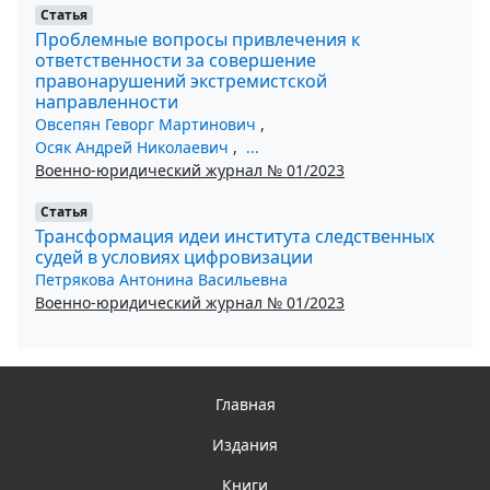
Статья
Проблемные вопросы привлечения к
ответственности за совершение
правонарушений экстремистской
направленности
Овсепян Геворг Мартинович
,
Осяк Андрей Николаевич
,
...
Военно-юридический журнал № 01/2023
Статья
Трансформация идеи института следственных
судей в условиях цифровизации
Петрякова Антонина Васильевна
Военно-юридический журнал № 01/2023
Главная
Издания
Книги