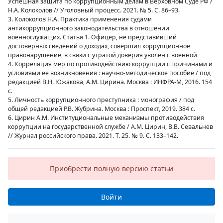
Успешная защита по коррупционным делам в Верховном Суде РФ /
Н.А. Колоколов // Уголовный процесс. 2021. № 5. С. 86–93.
3. Колоколов Н.А. Практика применения судами
антикоррупционного законодательства в отношении
военнослужащих. Статья 1. Офицер, не представивший
достоверных сведений о доходах, совершил коррупционное
правонарушение, в связи с утратой доверия уволен с военной
4. Корреляция мер по противодействию коррупции с причинами и
условиями ее возникновения : научно-методическое пособие / под
редакцией В.Н. Южакова, А.М. Цирина. Москва : ИНФРА-М, 2016. 154
с.
5. Личность коррупционного преступника : монография / под
общей редакцией Р.В. Жубрина. Москва : Проспект, 2019. 384 с.
6. Цирин А.М. Институциональные механизмы противодействия
коррупции на государственной службе / А.М. Цирин, В.В. Севальнев
// Журнал российского права. 2021. Т. 25. № 9. С. 133–142.
Приобрести полную версию статьи
Войти