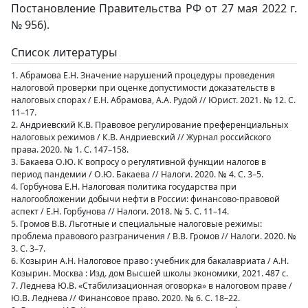
Постановление Правительства РФ от 27 мая 2022 г.
№ 956).
Список литературы
1. Абрамова Е.Н. Значение нарушений процедуры проведения
налоговой проверки при оценке допустимости доказательств в
налоговых спорах / Е.Н. Абрамова, А.А. Рудой // Юрист. 2021. № 12. С.
11–17.
2. Андриевский К.В. Правовое регулирование преференциальных
налоговых режимов / К.В. Андриевский // Журнал российского
права. 2020. № 1. С. 147–158.
3. Бакаева О.Ю. К вопросу о регулятивной функции налогов в
период пандемии / О.Ю. Бакаева // Налоги. 2020. № 4. С. 3–5.
4. Горбунова Е.Н. Налоговая политика государства при
налогообложении добычи нефти в России: финансово-правовой
аспект / Е.Н. Горбунова // Налоги. 2018. № 5. С. 11–14.
5. Громов В.В. Льготные и специальные налоговые режимы:
проблема правового разграничения / В.В. Громов // Налоги. 2020. №
3. С. 3–7.
6. Козырин А.Н. Налоговое право : учебник для бакалавриата / А.Н.
Козырин. Москва : Изд. дом Высшей школы экономики, 2021. 487 с.
7. Леднева Ю.В. «Стабилизационная оговорка» в налоговом праве /
Ю.В. Леднева // Финансовое право. 2020. № 6. С. 18–22.