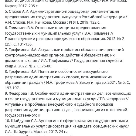
власти : диссертация кандидата юридических наук / И.Н. Рычкова.
Киров, 2017. 205 с.
5. Стахов А.И. Административно-процедурная регламентация
предоставления государственных услуг в Российской Федерации /
А.И. Стахов, И.Н. Рычкова. Москва : РГУП, 2019. 132 с.
6. Толмачев В.А. Основные принципы предоставления
государственных и муниципальных услуг / В.А. Толмачев //
Правоведение и реформа юридического образования. 2012. № 2
(25). С. 131-136.
7. Трофимова И.А. Актуальные проблемы обжалования решений
контрольно-надзорных органов, действий (бездействия) их
должностных лиц / И.А. Трофимова // Государственная служба и
кадры. 2022. № 2. С. 76-80.
8. Трофимова И.А. Понятие и особенности внесудебного
разрешения административных споров, возникающих из
обращений граждан / И.А. Трофимова // Закон и право. 2021. № 5. С.
193-197.
9. Федорова Т.В. Особенности административных дел, возникающих
в сфере государственных и муниципальных услуг / Т.В. Федорова //
Актуальные проблемы внесудебного и судебного порядков
разрешения административных дел, возникающих из отношений
государственного к
10. Шайдуров С.А. Аутсорсинг в сфере оказания государственных и
муниципальных услуг : диссертация кандидата юридических наук /
С.А. Шайдуров. Москва, 2017. 24 с.