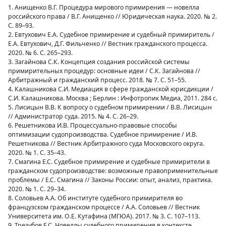
1. Анищенко В.Г. Процедура мирового примирения — новелла
российского права / В.Г. Анищенко // Юридическая наука. 2020. № 2.
С. 89–93.
2. Евтухович Е.А. Судебное примирение и судебный примиритель /
Е.А. Евтухович, Д.Г. Фильченко // Вестник гражданского процесса.
2020. № 6. С. 265–293.
3. Загайнова С.К. Концепция создания российской системы
примирительных процедур: основные идеи / С.К. Загайнова //
Арбитражный и гражданский процесс. 2018. № 7. С. 51–55.
4. Калашникова С.И. Медиация в сфере гражданской юрисдикции /
С.И. Калашникова. Москва ; Берлин : Инфотропик Медиа, 2011. 284 с.
5. Лисицын В.В. К вопросу о судебном примирении / В.В. Лисицын
// Администратор суда. 2015. № 4. С. 26–29.
6. Решетникова И.В. Процессуально-правовые способы
оптимизации судопроизводства. Судебное примирение / И.В.
Решетникова // Вестник Арбитражного суда Московского округа.
2020. № 1. С. 35–43.
7. Смагина Е.С. Судебное примирение и судебные примирители в
гражданском судопроизводстве: возможные правоприменительные
проблемы / Е.С. Смагина // Законы России: опыт, анализ, практика.
2020. № 1. С. 29–34.
8. Соловьев А.А. Об институте судебного примирителя во
французском гражданском процессе / А.А. Соловьев // Вестник
Университета им. О.Е. Кутафина (МГЮА). 2017. № 3. С. 107–113.
9. Трезубов Е.С. Новеллы судебного примирения в контексте