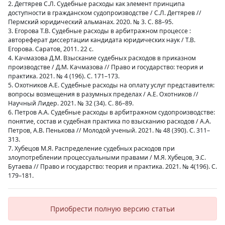
2. Дегтярев С.Л. Судебные расходы как элемент принципа
доступности в гражданском судопроизводстве / С.Л. Дегтярев //
Пермский юридический альманах. 2020. № 3. С. 88–95.
3. Егорова Т.В. Судебные расходы в арбитражном процессе :
автореферат диссертации кандидата юридических наук / Т.В.
Егорова. Саратов, 2011. 22 с.
4. Качмазова Д.М. Взыскание судебных расходов в приказном
производстве / Д.М. Качмазова // Право и государство: теория и
практика. 2021. № 4 (196). С. 171–173.
5. Охотников А.Е. Судебные расходы на оплату услуг представителя:
вопросы возмещения в разумных пределах / А.Е. Охотников //
Научный Лидер. 2021. № 32 (34). С. 86–89.
6. Петров А.А. Судебные расходы в арбитражном судопроизводстве:
понятие, состав и судебная практика по взысканию расходов / А.А.
Петров, А.В. Пенькова // Молодой ученый. 2021. № 48 (390). С. 311–
313.
7. Хубецов М.Я. Распределение судебных расходов при
злоупотреблении процессуальными правами / М.Я. Хубецов, Э.С.
Бутаева // Право и государство: теория и практика. 2021. № 4(196). С.
179–181.
Приобрести полную версию статьи