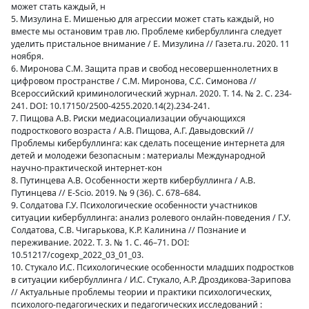
может стать каждый, н
5. Мизулина Е. Мишенью для агрессии может стать каждый, но
вместе мы остановим трав лю. Проблеме кибербуллинга следует
уделить пристальное внимание / Е. Мизулина // Газета.ru. 2020. 11
ноября.
6. Миронова С.М. Защита прав и свобод несовершеннолетних в
цифровом пространстве / С.М. Миронова, С.С. Симонова //
Всероссийский криминологический журнал. 2020. Т. 14. № 2. С. 234-
241. DOI: 10.17150/2500-4255.2020.14(2).234-241.
7. Пищова А.В. Риски медиасоциализации обучающихся
подросткового возраста / А.В. Пищова, А.Г. Давыдовский //
Проблемы кибербуллинга: как сделать посещение интернета для
детей и молодежи безопасным : материалы Международной
научно-практической интернет-кон
8. Путинцева А.В. Особенности жертв кибербуллинга / А.В.
Путинцева // E-Scio. 2019. № 9 (36). С. 678–684.
9. Солдатова Г.У. Психологические особенности участников
ситуации кибербуллинга: анализ ролевого онлайн-поведения / Г.У.
Солдатова, С.В. Чигарькова, К.Р. Калинина // Познание и
переживание. 2022. Т. 3. № 1. С. 46–71. DOI:
10.51217/cogexp_2022_03_01_03.
10. Стукало И.С. Психологические особенности младших подростков
в ситуации кибербуллинга / И.С. Стукало, А.Р. Дроздикова-Зарипова
// Актуальные проблемы теории и практики психологических,
психолого-педагогических и педагогических исследований :