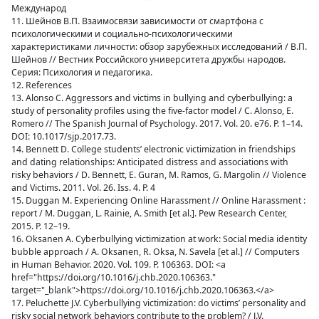
Международ
11. Шейнов В.П. Взаимосвязи зависимости от смартфона с
психологическими и социально-психологическими
характеристиками личности: обзор зарубежных исследований / В.П.
Шейнов // Вестник Российского университета дружбы народов.
Серия: Психология и педагогика.
12. References
13. Alonso C. Aggressors and victims in bullying and cyberbullying: a
study of personality profiles using the five-factor model / C. Alonso, E.
Romero // The Spanish Journal of Psychology. 2017. Vol. 20. e76. P. 1–14.
DOI: 10.1017/sjp.2017.73.
14. Bennett D. College students’ electronic victimization in friendships
and dating relationships: Anticipated distress and associations with
risky behaviors / D. Bennett, E. Guran, M. Ramos, G. Margolin // Violence
and Victims. 2011. Vol. 26. Iss. 4. P. 4
15. Duggan M. Experiencing Online Harassment // Online Harassment :
report / M. Duggan, L. Rainie, A. Smith [et al.]. Pew Research Center,
2015. P. 12–19.
16. Oksanen A. Cyberbullying victimization at work: Social media identity
bubble approach / A. Oksanen, R. Oksa, N. Savela [et al.] // Computers
in Human Behavior. 2020. Vol. 109. P. 106363. DOI: <a
href="https://doi.org/10.1016/j.chb.2020.106363."
target="_blank">https://doi.org/10.1016/j.chb.2020.106363.</a>
17. Peluchette J.V. Cyberbullying victimization: do victims’ personality and
risky social network behaviors contribute to the problem? / J.V.