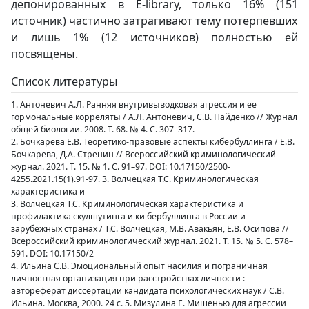
депонированных в E-library, только 16% (151
источник) частично затрагивают тему потерпевших
и лишь 1% (12 источников) полностью ей
посвящены.
Список литературы
1. Антоневич А.Л. Ранняя внутривыводковая агрессия и ее
гормональные корреляты / А.Л. Антоневич, С.В. Найденко // Журнал
общей биологии. 2008. Т. 68. № 4. С. 307–317.
2. Бочкарева Е.В. Теоретико-правовые аспекты кибербуллинга / Е.В.
Бочкарева, Д.А. Стренин // Всероссийский криминологический
журнал. 2021. Т. 15. № 1. С. 91–97. DOI: 10.17150/2500-
4255.2021.15(1).91-97. 3. Волчецкая Т.С. Криминологическая
характеристика и
3. Волчецкая Т.С. Криминологическая характеристика и
профилактика скулшутинга и ки бербуллинга в России и
зарубежных странах / Т.С. Волчецкая, М.В. Авакьян, Е.В. Осипова //
Всероссийский криминологический журнал. 2021. Т. 15. № 5. С. 578–
591. DOI: 10.17150/2
4. Ильина С.В. Эмоциональный опыт насилия и пограничная
личностная организация при расстройствах личности :
автореферат диссертации кандидата психологических наук / С.В.
Ильина. Москва, 2000. 24 с. 5. Мизулина Е. Мишенью для агрессии