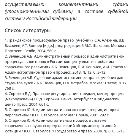
осуществляемых компетентными судами
(уполномоченными судьями) в составе судебной
системы Российской Федерации.
Список литературы
1. Гражданское процессуальное право : учебник / С.А. Алехина, В.В.
Блажеев, А.Т. Боннер [и др.] ; под редакцией М.С. Шакарян. Москва :
Проспект : Велби, 2004. 580 с.
2. Зеленцов А.Б. Административный процесс и административно-
процессуальное право в России: концептуальные проблемы
современного развития / А.Б. Зеленцов, П.И. Кононов, А.И. Стахов //
Административное право и процесс. 2013. № 12. С. 3–12.
3. Зеленцов А.Б. Судебное административное право : учебник для
студентов вузов / А.Б. Зеленцов, О.А. Ястребов. Москва : Статут, 2017.
768 с.
4. Сорокин В.Д. Правовое регулирование: предмет, метод, процесс
(макроуровень) / В.Д. Сорокин. Санкт-Петербург : Юридический
центр Пресс, 2004. 661 с.
5. Старилов Ю.Н. Административная юстиция: теория, история,
перспективы / Ю.Н. Старилов. Москва : Норма, 2001. 292 с.
6. Старилов Ю.Н. Административный процесс в системе
современных научных представлений об административной
юстиции / Ю.Н. Старилов // Государство и право. 2004. № 6. С. 5–13.