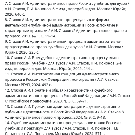
7. Стахов А.И. Административное право России : учебник для вузов /
А.И. Стахов, П.И. Кононов. 6-е изд., перераб. и доп. Москва : Юрайт,
2026. 646 с.
8. Стахов А.И. Административно-процессуальные формы
деятельности публичной администрации в России: понятие и
характерные признаки / А.И. Стахов // Административное право и
процесс. 2013. № 1. С. 11–14.
9. Стахов А.И. Административный процесс и административно-
процессуальное право : учебник для вузов / А.И. Стахов. Москва :
Юрайт, 2026. 225 с.
10. Стахов А.И. Внесудебное административно-процессуальное
право России : учебник для вузов / А.И. Стахов, П.И. Кононов. 2-е
изд., перераб. и доп. Москва : Юрайт, 2025. 244 с.
11. Стахов А.И. Интегративная концепция административного
процесса в Российской Федерации : монография / А.И. Стахов.
Москва : РГУП, 2024. 492 с.
12. Стахов А.И. Понятие и общая характеристика судебного
административного процесса в Российской Федерации / А.И. Стахов
// Российское правосудие. 2023. № 3. С. 59–71.
13. Стахов А.И. Публичная администрация и административно-
публичная деятельность в Российской Федерации / А.И. Стахов //
Административное право и процесс. 2024. № 9. С. 9–18.
14. Судебное административно-процессуальное право России :
учебник и практикум для вузов / А.И. Стахов, П.И. Кононов, Н.В.
Ландерсон, С.А. Порываев. Москва : Юрайт, 2024. 571 с.