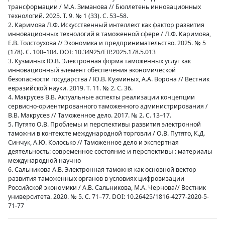
трансформации / М.А. Зиманова // Бюллетень инновационных
технологий. 2025. Т. 9. № 1 (33). С. 53–58.
2. Каримова Л.Ф. Искусственный интеллект как фактор развития
инновационных технологий в таможенной сфере / Л.Ф. Каримова,
Е.В. Толстоухова // Экономика и предпринимательство. 2025. № 5
(178). С. 100–104. DOI: 10.34925/EIP.2025.178.5.013
3. Кузминых Ю.В. Электронная форма таможенных услуг как
инновационный элемент обеспечения экономической
безопасности государства / Ю.В. Кузминых, А.А. Ворона // Вестник
евразийской науки. 2019. Т. 11. № 2. С. 36.
4. Макрусев В.В. Актуальные аспекты реализации концепции
сервисно-ориентированного таможенного администрирования /
В.В. Макрусев // Таможенное дело. 2017. № 2. С. 13–17.
5. Путято О.В. Проблемы и перспективы развития электронной
таможни в контексте международной торговли / О.В. Путято, К.Д.
Синчук, А.Ю. Колосько // Таможенное дело и экспертная
деятельность: современное состояние и перспективы : материалы
международной научно
6. Сальникова А.В. Электронная таможня как основной вектор
развития таможенных органов в условиях цифровизации
Российской экономики / А.В. Сальникова, М.А. Чернова// Вестник
университета. 2020. № 5. С. 71–77. DOI: 10.26425/1816-4277-2020-5-
71-77