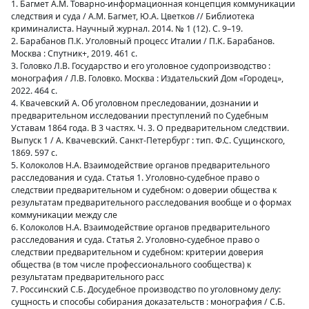
1. Багмет А.М. Товарно-информационная концепция коммуникации
следствия и суда / А.М. Багмет, Ю.А. Цветков // Библиотека
криминалиста. Научный журнал. 2014. № 1 (12). С. 9–19.
2. Барабанов П.К. Уголовный процесс Италии / П.К. Барабанов.
Москва : Спутник+, 2019. 461 с.
3. Головко Л.В. Государство и его уголовное судопроизводство :
монография / Л.В. Головко. Москва : Издательский Дом «Городец»,
2022. 464 с.
4. Квачевский А. Об уголовном преследовании, дознании и
предварительном исследовании преступлений по Судебным
Уставам 1864 года. В 3 частях. Ч. 3. О предварительном следствии.
Выпуск 1 / А. Квачевский. Санкт-Петербург : тип. Ф.С. Сущинского,
1869. 597 с.
5. Колоколов Н.А. Взаимодействие органов предварительного
расследования и суда. Статья 1. Уголовно-судебное право о
следствии предварительном и судебном: о доверии общества к
результатам предварительного расследования вообще и о формах
коммуникации между сле
6. Колоколов Н.А. Взаимодействие органов предварительного
расследования и суда. Статья 2. Уголовно-судебное право о
следствии предварительном и судебном: критерии доверия
общества (в том числе профессионального сообщества) к
результатам предварительного расс
7. Россинский С.Б. Досудебное производство по уголовному делу:
сущность и способы собирания доказательств : монография / С.Б.