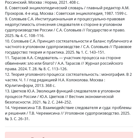
Россинский. Москва : Норма, 2021. 408 с.
8. Советский энциклопедический словарь / главный редактор А.М.
Прохоров. 4-е изд. Москва : Советская энциклопедия, 1987. 1599 с.
9. Соловьев С.А. Институциональная и процессуально-правовая
недопустимость отнесения следователя к стороне в уголовном
судопроизводстве России / С.А. Соловьев // Государство и право.
2025. № 4. С. 108–116.
10. Соловьев С.А. Принцип состязательности и баланс публичного и
частного в уголовном судопроизводстве / С.А. Соловьев // Правовое
государство: теория и практика. 2025. № 1. С. 143–151.
11. Тарасов А.А. Следователь — участник процесса на стороне
обвинения: зло или благо? / А.А. Тарасов // Журнал российского
права. 2024. Т. 28. № 8. С. 113–126.
12. Теория уголовного процесса: состязательность : монография. В 2
частях. Ч. 1 / под редакцией Н.А. Колоколова. Москва :
Юрлитинформ, 2013. 368 с.
13. Цветков Ю.А. Эволюция функций следователя в уголовном
процессе России / Ю.А. Цветков // Вестник экономической
безопасности. 2021. № 2. С. 244–252.
14. Черемисина Т.В. Взаимодействие следователя и суда: проблемы
и решения / Т.В. Черемисина // Уголовное судопроизводство. 2025.
№ 3. С. 26–31.