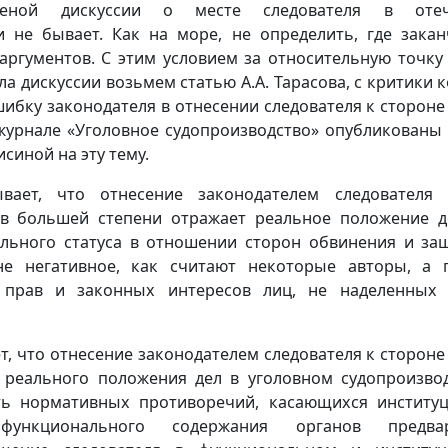
еной дискуссии о месте следователя в отеч
и не бывает. Как на море, не определить, где закан
аргументов. С этим условием за относительную точку
а дискуссии возьмем статью А.А. Тарасова, с критики к
ибку законодателя в отнесении следователя к сторон
 В журнале «Уголовное судопроизводство» опубликованы 
исиной на эту тему.
ывает, что отнесение законодателем следователя
 в большей степени отражает реальное положение д
ального статуса в отношении сторон обвинения и защ
не негативное, как считают некоторые авторы, а 
 прав и законных интересов лиц, не наделенных 
ет, что отнесение законодателем следователя к сторон
 реального положения дел в уголовном судопроизвод
ть нормативных противоречий, касающихся институ
ункционального содержания органов предвар