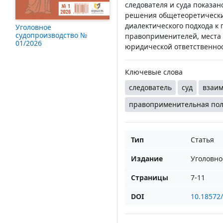
следователя и суда показа
решения общетеоретически
диалектического подхода к
Уголовное
судопроизводство №
правоприменителей, места 
01/2026
юридической ответственнос
Ключевые слова
следователь
суд
взаим
правоприменительная пол
Тип
Статья
Издание
Уголовно
Страницы
7-11
DOI
10.18572