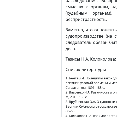
расследования. Возвр
смыслах к органам, н
(судебным органам),
беспристрастность.
Заметно, что оппоненты
судопроизводстве (на с
следователь обязан бы
дела.
Тезисы Н.А. Колоколова:
Список литературы
1. Бентам И. Принципы законода
влиянии условий времени и мест
Солдатенков, 1896. 188 с.
2. Власенко Н.А. Разумность и 
М, 2015. 156 с.
3. Врублевская О.А. О сущности
Вестник Сибирского государстве
60–65.
4. Колоколов Н.А. Взаимодейств