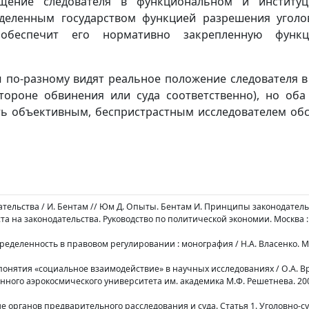
ащение следователя в функциональном и институ
аделенным государством функцией разрешения уголо
 обеспечит его нормативно закрепленную функц
 по-разному видят реальное положение следователя в
тороне обвинения или суда соответственно), но оба 
ть объективным, беспристрастным исследователем обс
тельства / И. Бентам // Юм Д. Опыты. Бентам И. Принципы законодатель
а на законодательства. Руководство по политической экономии. Москва : 
определенность в правовом регулировании : монография / Н.А. Власенко. М
 понятия «социальное взаимодействие» в научных исследованиях / О.А. Вр
нного аэрокосмического университета им. академика М.Ф. Решетнева. 2006.
ие органов предварительного расследования и суда. Статья 1. Уголовно-с