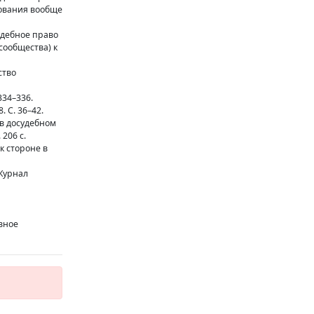
дования вообще
удебное право
сообщества) к
ство
334–336.
 С. 36–42.
 в досудебном
206 с.
к стороне в
 Журнал
вное