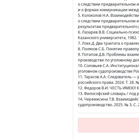
о следствии предварительном и
и о формах коммуникации между
5. Колоколов Н.А. Взаимодейств
о следствии предварительном и
результатам предварительного 
6. Лазарев В.В. Социально-псих
Казанского университета, 1982. 1
7. Локк Д. Два трактата о правлен
8. Поляков С.Б. Понятие правопр
9. Потапов Д.В. Проблемы взаим
производстве по уголовному делу
10. Соловьев С.А. Институциона
уголовном судопроизводстве Росси
11. Тарасов А.А. Следователь — 
российского права. 2024. Т. 28. №
12. Федоров В.И. ЧЕСТЬ ИМЕЮ! Кн
13. Философский словарь / под ре
14. Черемисина Т.В. Взаимодейс
судопроизводство. 2025. № 3. С. 