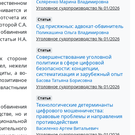
Скляренко Марина Владимировна
ественном
Уголовное судопроизводство № 01/2026
чивается и
 отсчета их
Статья
оторой С.А.
Суд присяжных: адвокат-обвинитель
е обвинения
Поликашина Ольга Владимировна
Уголовное судопроизводство № 01/2026
статьи Н.А.
Статья
Совершенствование уголовной
 к стороне
политики в сфере цифровой
ел, нежели
безопасности: концепции,
иты, а во-
систематизация и зарубежный опыт
позитивное
Басова Татьяна Борисовна
Уголовное судопроизводство № 01/2026
властными
Статья
Технологические детерминанты
е обвинения
цифрового мошенничества:
стве, но и
правовые проблемы и направления
циональной
противодействия
ительного
Василенко Артем Витальевич
Уголовное судопроизводство № 01/2026