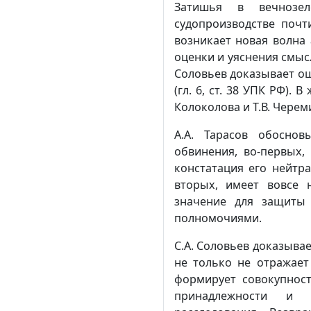
Затишья в вечнозел
судопроизводстве почт
возникает новая волна 
оценки и уяснения смысл
Соловьев доказывает ош
(гл. 6, ст. 38 УПК РФ).
Колоколова и Т.В. Черем
А.А. Тарасов обоснов
обвинения, во-первых,
констатация его нейтр
вторых, имеет вовсе 
значение для защиты
полномочиями.
С.А. Соловьев доказыва
не только не отражает
формирует совокупнос
принадлежности и ф