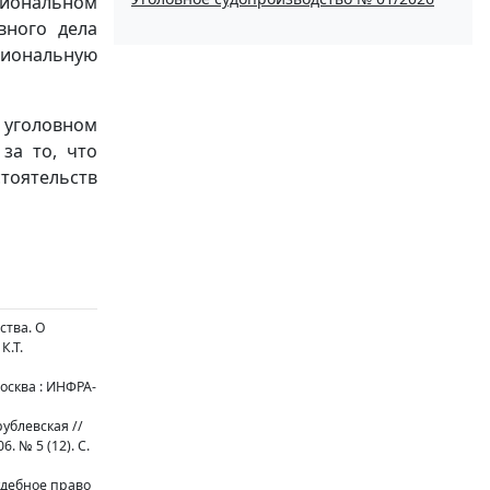
циональном
вного дела
иональную
 уголовном
за то, что
тоятельств
ства. О
К.Т.
осква : ИНФРА-
ублевская //
 № 5 (12). С.
удебное право