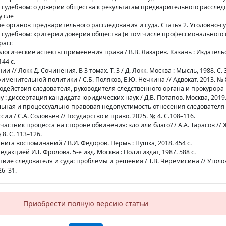
 судебном: о доверии общества к результатам предварительного рассле
 сле
ие органов предварительного расследования и суда. Статья 2. Уголовно-с
 судебном: критерии доверия общества (в том числе профессионального 
расс
ологические аспекты применения права / В.В. Лазарев. Казань : Издатель
44 с.
ии // Локк Д. Сочинения. В 3 томах. Т. 3 / Д. Локк. Москва : Мысль, 1988. С. 
именительной политики / С.Б. Поляков, Е.Ю. Нечкина // Адвокат. 2013. № 8.
одействия следователя, руководителя следственного органа и прокурора
 : диссертация кандидата юридических наук / Д.В. Потапов. Москва, 2019. 
льная и процессуально-правовая недопустимость отнесения следователя 
и / С.А. Соловьев // Государство и право. 2025. № 4. С.108–116.
участник процесса на стороне обвинения: зло или благо? / А.А. Тарасов //
 8. С. 113–126.
ига воспоминаний / В.И. Федоров. Пермь : Пушка, 2018. 454 с.
дакцией И.Т. Фролова. 5-е изд. Москва : Политиздат, 1987. 588 с.
твие следователя и суда: проблемы и решения / Т.В. Черемисина // Уголо
26–31.
Приобрести полную версию статьи