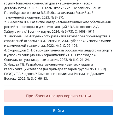
группу Товарной номенклатуры внешнеэкономической
деятельности ЕАЭС / С.П. Калмыков // Ученые записки Санкт-
Петербургского имени В.Б. Бобкова филиала Российской
таможенной академии. 2023. № 3 (87).
2. Кылосова В.А. Развитие материально-технического обеспечения
российского спорта в условиях санкций / В.А. Кылосова, А.Д.
Хайруллина // Вестник науки. 2024. № 6 (75). С. 1603–1611.
3. Ренжина В.И. Актуальность развития технологий производства в
спортивной отрасли / В.И. Ренжина, А.М. Зубарев // Успехи в химии
и химической технологии. 2022. № 2. С. 99–101.
4. Скороходов С.Н. Самоидентичность российской индустрии спорта
в условиях санкционных ограничений / С.Н. Скороходов //
Социально-гуманитарные знания. 2023. № 6. С. 21–24.
5. Чадова Т.В. Разработка механизмов идентификации и
классификации товаров (на примере товаров группы 95 ТН ВЭД
ЕАЭС) / Т.В. Чадова // Таможенная политика России на Дальнем
Востоке. 2022. № 3. С. 66–83.
Приобрести полную версию статьи
Войти