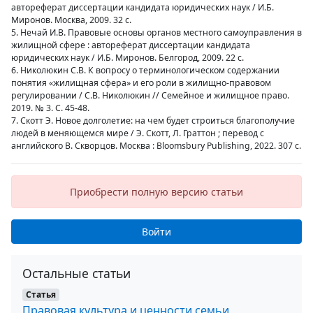
автореферат диссертации кандидата юридических наук / И.Б.
Миронов. Москва, 2009. 32 с.
5. Нечай И.В. Правовые основы органов местного самоуправления в
жилищной сфере : автореферат диссертации кандидата
юридических наук / И.Б. Миронов. Белгород, 2009. 22 с.
6. Николюкин С.В. К вопросу о терминологическом содержании
понятия «жилищная сфера» и его роли в жилищно-правовом
регулировании / С.В. Николюкин // Семейное и жилищное право.
2019. № 3. С. 45-48.
7. Скотт Э. Новое долголетие: на чем будет строиться благополучие
людей в меняющемся мире / Э. Скотт, Л. Граттон ; перевод с
английского В. Скворцов. Москва : Bloomsbury Publishing, 2022. 307 с.
Приобрести полную версию статьи
Войти
Остальные статьи
Статья
Правовая культура и ценности семьи