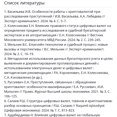
Список литературы
1. Васильева И.В. Особенности работы с криптовалютой при
расследовании преступлений / И.В. Васильева, А.А. Лебедева //
Эксперт-криминалист. 2024. № 4. С. 5–7.
2. Колесникова Е.Н. Влияние правового статуса цифровых валют на
определение предмета исследования в судебной бухгалтерской
экспертизе и ее алгоритмизация / Е.Н. Колесникова // Вестник
Московского университета МВД России. 2024. № 2. С. 239–245.
3. Мельник В.С. Блокчейн-технологии и судебный процесс: новые
вызовы и перспективы / В.С. Мельник // Эксперт-криминалист.
2024. № 2. С. 16–19.
4. Методология использования данных бухгалтерского учета в целях
выявления и документирования противоправных деяний с
использованием электронных денег и цифровых валют :
методические рекомендации / Р.А. Корнилович, Е.Н. Колесникова,
С.А. Коноваленко [и др.].
5. Русскевич Е.А. Преступления, связанные с обращением
криптовалют: особенности квалификации / Е.А. Русскевич, И.И.
Малыгин // Право. Журнал Высшей школы экономики. 2021. № 3. С.
106–125.
6. Салаев Р.Ш. Структура цифровых валют, токенов и криптоактивов:
разбор основных принципов / Р.Ш. Салаев // Raqamli iqtisodiyot
(Цифровая экономика). 2024. № 7. С. 813–823.
7. Худабердиева Н. Влияние цифровых валют на глобальную