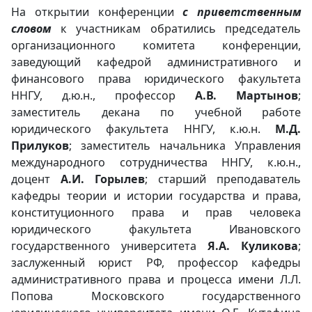
На открытии конференции
с приветственным
словом
к участникам обратились председатель
организационного комитета конференции,
заведующий кафедрой административного и
финансового права юридического факультета
ННГУ, д.ю.н., профессор
А.В. Мартынов
;
заместитель декана по учебной работе
юридического факультета ННГУ, к.ю.н.
М.Д.
Прилуков
; заместитель начальника Управления
международного сотрудничества ННГУ, к.ю.н.,
доцент
А.И. Горылев
; старший преподаватель
кафедры теории и истории государства и права,
конституционного права и прав человека
юридического факультета Ивановского
государственного университета
Я.А. Куликова
;
заслуженный юрист РФ, профессор кафедры
административного права и процесса имени Л.Л.
Попова Московского государственного