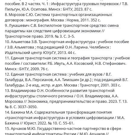
пособие. В 2 частях. Ч. 1 : Инфраструктура грузовых перевозок / Т.В.
Пильгун, Ю.А. Осипова. Минск : БНТУ, 2023. 87 с.
8. Морозов С.Ю. Система транспортных организационных
договоров : монография. Москва : Норма, 2011. 352 с.
9. Лукашевич С.В. Беспилотное транспортное средство: смена
парадигмы как следствие цифровизации экономики //
Транспортное право. 2019. № 3. С. 3–5.
10. Альметова З.В. Транспортная инфраструктура : учебное пособие
/ З.В. Альметова ; под редакцией О.Н. Ларина. Челябинск :
Издательский центр ЮУрГУ, 2013. 44 с.
11. Единая транспортная система и география транспорта : учебное
пособие / составители: Р.Б. Ивуть, А.А. Косовский, Н.В. Стефанович.
Минск : БНТУ, 2009. 76 с.
12. Единая транспортная система : учебник для вузов / В.Г.
Галабурда, В.А. Персианов, А.А. Тимошин [и др.] ; под редакцией В.Г.
Галабурды. 2-е изд., испр. и доп. Москва : Транспорт, 2001. 303 с.
13. Владимирова О.Н. Особенности развития транспортной
инфраструктуры столичного региона / О.Н. Владимирова, А.А.
Морозова // Экономика, предпринимательство и право. 2023. Т. 13.
№ 8. С. 3037–3050.
14. Бажина М.А. Содержательная трансформация понятия
«транспортная инфраструктура» в условиях цифровизации / М.А.
Бажина // Юрист. 2022. № 10. С. 55–61.
15. Арчаков М.Ю. Государственно-частное партнерство в сфере
транспортной инфраструктуры России / М.Ю. Арчаков //