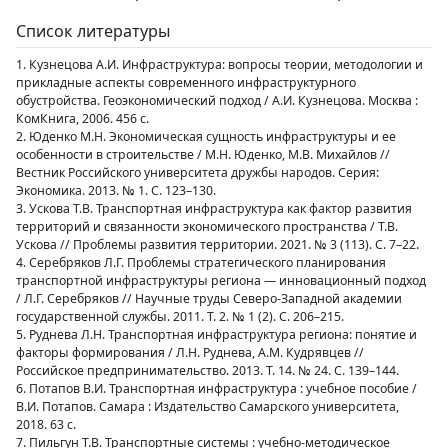
Список литературы
1. Кузнецова А.И. Инфраструктура: вопросы теории, методологии и
прикладные аспекты современного инфраструктурного
обустройства. Геоэкономический подход / А.И. Кузнецова. Москва :
КомКнига, 2006. 456 с.
2. Юденко М.Н. Экономическая сущность инфраструктуры и ее
особенности в строительстве / М.Н. Юденко, М.В. Михайлов //
Вестник Российского университета дружбы народов. Серия:
Экономика. 2013. № 1. С. 123–130.
3. Ускова Т.В. Транспортная инфраструктура как фактор развития
территорий и связанности экономического пространства / Т.В.
Ускова // Проблемы развития территории. 2021. № 3 (113). С. 7–22.
4. Серебряков Л.Г. Проблемы стратегического планирования
транспортной инфраструктуры региона — инновационный подход
/ Л.Г. Серебряков // Научные труды Северо-Западной академии
государственной службы. 2011. Т. 2. № 1 (2). С. 206–215.
5. Руднева Л.Н. Транспортная инфраструктура региона: понятие и
факторы формирования / Л.Н. Руднева, А.М. Кудрявцев //
Российское предпринимательство. 2013. Т. 14. № 24. С. 139–144.
6. Потапов В.И. Транспортная инфраструктура : учебное пособие /
В.И. Потапов. Самара : Издательство Самарского университета,
2018. 63 с.
7. Пильгун Т.В. Транспортные системы : учебно-методическое