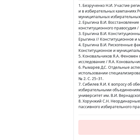
1. Безрученко Н.И. Участие ре
и в избирательных кампаниях Ре
муниципальных избирательных 
2. Ерыгина В.И. Восстановлени
конституционного правосудия / 
3. Ерыгина В.И. Конституционн
Ерыгина // Конституционное и м
4. Ерыгина В.И. Рискогенные фа
Конституционное и муниципально
5. Коновальчиков Я.А. Феномен
исследование / Я.А. Коновальчик
6. Рымарев Д.С. Отдельные асп
использовании специализирован
№ 2. С. 25–31.
7. Сибилев Я.И. К вопросу об 
избирательными объединениями
университет им. В.И. Вернадского
8. Хорунжий С.Н. Неординарны
пассивного избирательного права