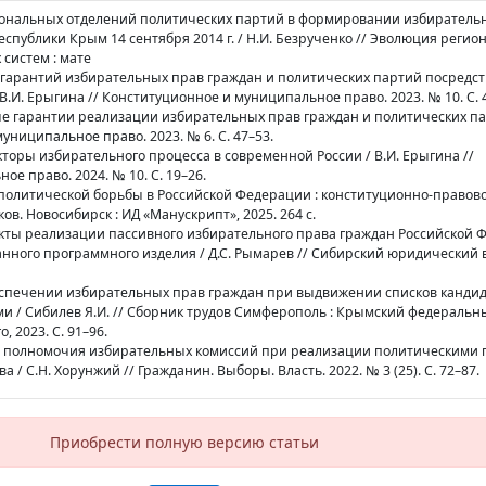
гиональных отделений политических партий в формировании избиратель
спублики Крым 14 сентября 2014 г. / Н.И. Безрученко // Эволюция регио
систем : мате
е гарантий избирательных прав граждан и политических партий посредс
В.И. Ерыгина // Конституционное и муниципальное право. 2023. № 10. С. 
ые гарантии реализации избирательных прав граждан и политических пар
униципальное право. 2023. № 6. С. 47–53.
кторы избирательного процесса в современной России / В.И. Ерыгина //
е право. 2024. № 10. С. 19–26.
 политической борьбы в Российской Федерации : конституционно-правов
ов. Новосибирск : ИД «Манускрипт», 2025. 264 с.
екты реализации пассивного избирательного права граждан Российской
ного программного изделия / Д.С. Рымарев // Сибирский юридический в
обеспечении избирательных прав граждан при выдвижении списков канди
 / Сибилев Я.И. // Сборник трудов Симферополь : Крымский федеральн
, 2023. С. 91–96.
е полномочия избирательных комиссий при реализации политическими
 / С.Н. Хорунжий // Гражданин. Выборы. Власть. 2022. № 3 (25). С. 72–87.
Приобрести полную версию статьи