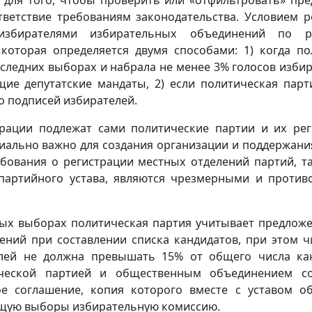
тветствие требованиям законодательства. Условием р
избирателями избирательных объединений по ре
которая определяется двумя способами: 1) когда по
оследних выборах и набрала не менее 3% голосов изби
щие депутатские мандаты, 2) если политическая парт
 подписей избирателей.
трации подлежат сами политические партии и их ре
иально важно для создания организации и поддержания
ебования о регистрации местных отделений партий, т
 партийного устава, являются чрезмерными и проти
ых выборах политическая партия учитывает предложе
ний при составлении списка кандидатов, при этом ч
елей не должна превышать 15% от общего числа ка
ческой партией и общественным объединением со
ое соглашение, копия которого вместе с уставом о
ющую выборы избирательную комиссию.