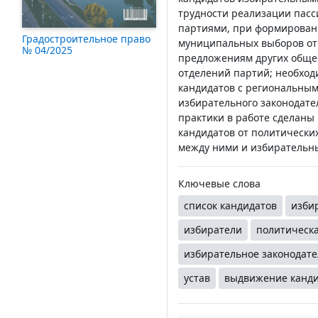
трудности реализации пасс
партиями, при формировани
Градостроительное право
муниципальных выборов отн
№ 04/2025
предложениям других общес
отделений партий; необход
кандидатов с региональным
избирательного законодате
практики в работе сделаны
кандидатов от политически
между ними и избирательн
Ключевые слова
список кандидатов
изби
избиратели
политическ
избирательное законодате
устав
выдвижение канди