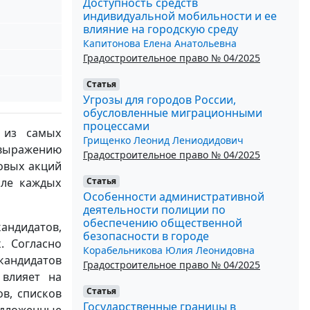
Доступность средств
индивидуальной мобильности и ее
влияние на городскую среду
Капитонова Елена Анатольевна
Градостроительное право № 04/2025
Статья
Угрозы для городов России,
обусловленные миграционными
процессами
 из самых
Грищенко Леонид Лениодидович
выражению
Градостроительное право № 04/2025
овых акций
Статья
сле каждых
Особенности административной
деятельности полиции по
обеспечению общественной
андидатов,
безопасности в городе
. Согласно
Корабельникова Юлия Леонидовна
кандидатов
Градостроительное право № 04/2025
 влияет на
Статья
ов, списков
Государственные границы в
едложенные