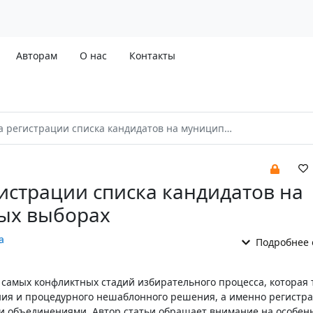
Авторам
О нас
Контакты
егистрации списка кандидатов на муниципальных выборах
истрации списка кандидатов на
ых выборах
а
Подробнее 
 самых конфликтных стадий избирательного процесса, которая 
ния и процедурного нешаблонного решения, а именно регистра
 объединениями. Автор статьи обращает внимание на особен