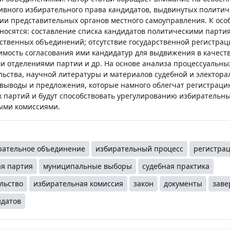
ивного избирательного права кандидатов, выдвинутых полити
и представительных органов местного самоуправления. К осо
осятся: составление списка кандидатов политическими парти
твенных объединений; отсутствие государственной регистрац
имость согласования ими кандидатур для выдвижения в качест
и отделениями партии и др. На основе анализа процессуальны
льства, научной литературы и материалов судебной и электора
 выводы и предложения, которые намного облегчат регистраци
х партий и будут способствовать урегулированию избирательн
ыми комиссиями.
рательное объединение
избирательный процесс
регистра
ая партия
муниципальные выборы
судебная практика
льство
избирательная комиссия
закон
документы
заве
датов