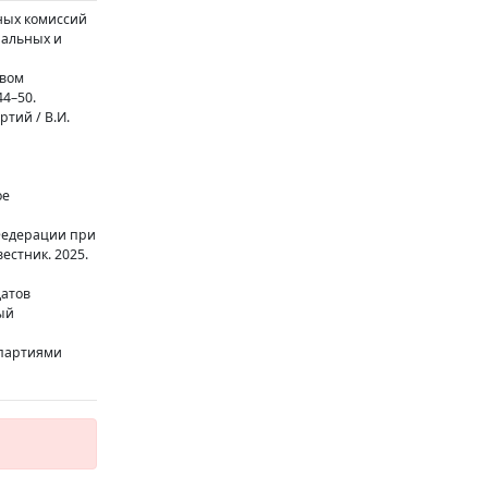
ных комиссий
нальных и
твом
44–50.
тий / В.И.
ое
 Федерации при
естник. 2025.
датов
ый
 партиями