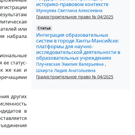
историко-правовом контексте
егистрации
Мункуева Светлана Алексеевна
зультатам
Градостроительное право № 04/2025
литическая
Статья
рателей или
Интеграция образовательных
ия набрала
систем в городе Ханты-Мансийске:
платформы для научно-
исследовательской деятельности в
гиональные
образовательных учреждениях
 ее статус-
Плучевская Эмилия Валерьевна
,
ак же как и
Шкирта Лидия Анатольевна
Градостроительное право № 04/2025
воречащими
ния других
исленность
ндидатов в
ставляется
бъединения