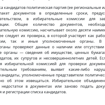
а кандидатов политическая партия (ее региональные 
 пакет документов в определенные сроки, предус
ательством, в избирательные комиссии для за
рации. Общее количество документов, необхо
рательную комиссию, насчитывает около десяти наиме
ее следует их проверка, в которой участвует как раб
ссии, так и иные уполномоченные органы. В ч
рганы проверяют данные о наличии или отсутствии
е органы — сведения об имуществе, ценных бумагах
идатов, их супругов и несовершеннолетних детей. Ес
ая избирательной комиссией для проверки докуме
дательным требованиям, выявит какие-либо нару
 кандидаты, уполномоченные представители политичес
но об этом извещаться. Избирательное объедине
 недостатки в документах или заново подать док
 и регистрации списка кандидатов.