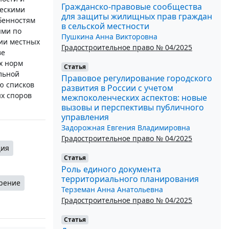
Гражданско-правовые сообщества
ческими
для защиты жилищных прав граждан
бенностям
в сельской местности
ями по
Пушкина Анна Викторовна
ии местных
Градостроительное право № 04/2025
ве
х норм
Статья
льной
Правовое регулирование городского
ю списков
развития в России с учетом
ых споров
межпоколенческих аспектов: новые
вызовы и перспективы публичного
управления
Задорожная Евгения Владимировна
Градостроительное право № 04/2025
ция
Статья
Роль единого документа
территориального планирования
рение
Терземан Анна Анатольевна
Градостроительное право № 04/2025
Статья