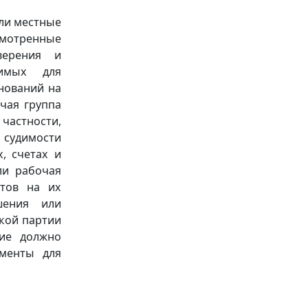
или местные
мотренные
верения и
димых для
нований на
очая группа
астности,
 судимости
, счетах и
ли рабочая
нтов на их
шения или
кой партии
ние должно
ументы для