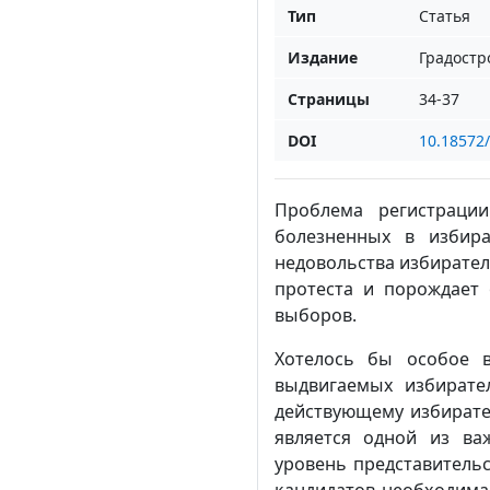
Тип
Статья
Издание
Градостр
Страницы
34-37
DOI
10.18572
Проблема регистраци
болезненных в избир
недовольства избирате
протеста и порождает
выборов.
Хотелось бы особое в
выдвигаемых избирате
действующему избирате
является одной из ва
уровень представительс
кандидатов необходима