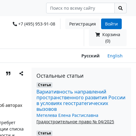
+7 (495) 953-91-08
Регистрация
Войти
Корзина
(0)
Русский
English
Остальные статьи
Статья
Вариативность направлений
пространственного развития России
в условиях геостратегических
об авторах
вызовов
Метелева Елена Растиславна
Градостроительное право № 04/2025
требует
ции списка
Статья
ности и