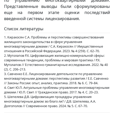
по управлению многоквартирными домами».
Представленные выводы были сформулированы
еще на первом этапе оценки последствий
введенной системы лицензирования.
Список литературы
1. Киракосян С.А. Проблемы и перспективы совершенствования
жилищного законодательства в сфере управления
многоквартирными домами / С.А. Киракосян // Имущественные
отношения в Российской Федерации. 2023. № 4 (259). С. 62–70.
2. Мутолапов Р.Х. Цифровизация жилищно-коммунальной сферы:
современные тенденции, проблемы и мировая практика / Р.Х.
Мутолапов // Естественно-гуманитарные исследования. 2022. № 40
(2). С. 206–213.
3. Савченко Е.Е. Лицензирование деятельности по управлению
многоквартирными домами: перспективы развития / Е.Е. Савченко
// Законы России: опыт, анализ, практика. 2018. № 6. С. 79–84.
4. Свит Ю.П. Актуальные проблемы управления многоквартирными
домами / Ю.П. Свит // Гражданское право. 2017. № 4. С. 20–23.
5. Шепелева Д.В. Цифровизация процедуры управления
многоквартирным домом: во благо ли? / Д.В. Шепелева, А.А.
Долгополов // Современное право. 2024. № 5. С. 67–70.