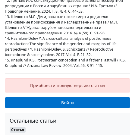
12. Третьяк И.А. Конституционно-правовые аспекты посмертной
репродукции в России и зарубежных странах / И.А. Третьяк //
Правоприменение. 2024. Т. 8. № 4. С. 44–53.
13. Шелютто М.Л. Дети, зачатые после смерти родителя:
установление происхождения и наследственные права / М.Л.
Шелютто // Журнал зарубежного законодательства и
сравнительного правоведения. 2016. № 4 (59). С. 91–98.
14. Hashiloni-Dolev Y. A cross-cultural analysis of posthumous
reproduction: The significance of the gender and margins-of-life
perspectives / Y. Hashiloni-Dolev, S. Schicktanz // Reproductive
biomedicine & society online. 2017. Vol. 4. P. 21–32.
15. Knaplund K.S. Postmortem conception and a father's last will / K.S.
Knaplund // Arizona Law Review. 2004. Vol. 46. Р. 91–115.
Приобрести полную версию статьи
Войти
Остальные статьи
Статья