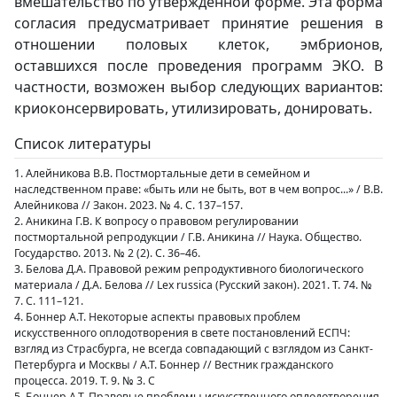
вмешательство по утвержденной форме. Эта форма
согласия предусматривает принятие решения в
отношении половых клеток, эмбрионов,
оставшихся после проведения программ ЭКО. В
частности, возможен выбор следующих вариантов:
криоконсервировать, утилизировать, донировать.
Список литературы
1. Алейникова В.В. Постмортальные дети в семейном и
наследственном праве: «быть или не быть, вот в чем вопрос...» / В.В.
Алейникова // Закон. 2023. № 4. С. 137–157.
2. Аникина Г.В. К вопросу о правовом регулировании
постмортальной репродукции / Г.В. Аникина // Наука. Общество.
Государство. 2013. № 2 (2). С. 36–46.
3. Белова Д.А. Правовой режим репродуктивного биологического
материала / Д.А. Белова // Lex russica (Русский закон). 2021. Т. 74. №
7. С. 111–121.
4. Боннер А.Т. Некоторые аспекты правовых проблем
искусственного оплодотворения в свете постановлений ЕСПЧ:
взгляд из Страсбурга, не всегда совпадающий с взглядом из Санкт-
Петербурга и Москвы / А.Т. Боннер // Вестник гражданского
процесса. 2019. Т. 9. № 3. С
5. Боннер А.Т. Правовые проблемы искусственного оплодотворения