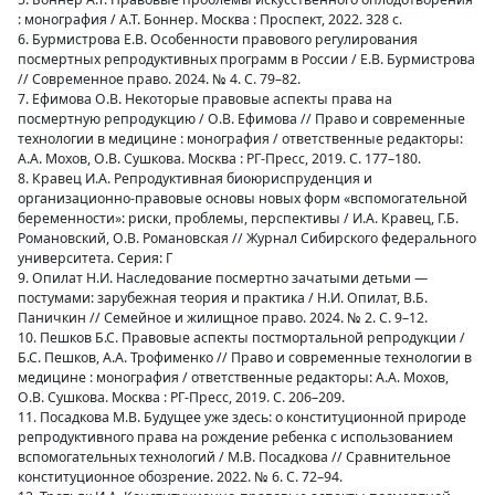
: монография / А.Т. Боннер. Москва : Проспект, 2022. 328 с.
6. Бурмистрова Е.В. Особенности правового регулирования
посмертных репродуктивных программ в России / Е.В. Бурмистрова
// Современное право. 2024. № 4. С. 79–82.
7. Ефимова О.В. Некоторые правовые аспекты права на
посмертную репродукцию / О.В. Ефимова // Право и современные
технологии в медицине : монография / ответственные редакторы:
А.А. Мохов, О.В. Сушкова. Москва : РГ-Пресс, 2019. С. 177–180.
8. Кравец И.А. Репродуктивная биоюриспруденция и
организационно-правовые основы новых форм «вспомогательной
беременности»: риски, проблемы, перспективы / И.А. Кравец, Г.Б.
Романовский, О.В. Романовская // Журнал Сибирского федерального
университета. Серия: Г
9. Опилат Н.И. Наследование посмертно зачатыми детьми —
постумами: зарубежная теория и практика / Н.И. Опилат, В.Б.
Паничкин // Семейное и жилищное право. 2024. № 2. С. 9–12.
10. Пешков Б.С. Правовые аспекты постмортальной репродукции /
Б.С. Пешков, А.А. Трофименко // Право и современные технологии в
медицине : монография / ответственные редакторы: А.А. Мохов,
О.В. Сушкова. Москва : РГ-Пресс, 2019. С. 206–209.
11. Посадкова М.В. Будущее уже здесь: о конституционной природе
репродуктивного права на рождение ребенка с использованием
вспомогательных технологий / М.В. Посадкова // Сравнительное
конституционное обозрение. 2022. № 6. С. 72–94.