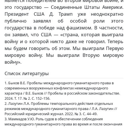
является победителем во Второй мировой войне, и
это государство — Соединенные Штаты Америки.
Президент США Д. Трамп уже неоднократно
публично заявлял об особой роли этого
государства в победе над фашизмом. В частности,
он заявил, что США — «страна, которая выиграла
войну и о которой никто даже не говорил. Теперь
мы будем говорить об этом. Мы выиграли Первую
мировую войну. Мы выиграли Вторую мировую
войну».
Список литературы
1. Быков В.Е. Пробелы международного гуманитарного права в
современных вооруженных конфликтах немеждународного
характера / В.Е. Быков // Пробелы в российском законодательстве.
2024. Т. 17. № 2. С. 152–156.
2. Лазутин Л.А. Проблемы темпорального действия отдельных
режимов международного гуманитарного права / Л.А. Лазутин //
Российский юридический журнал. 2022. № 3. С. 44–49.
3. Маммадов У.Ю. Роль судов в обеспечении соблюдения
международного гуманитарного права во время и после окончания