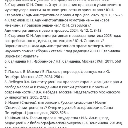
3. Старилов Ю.Н. Сложный путь познания правового усмотрения: к
чувству уверенности на основе ценностных ориентиров / Ю.Н.
Старилов // Административное право и процесс. 2025. № 1. С. 15–25.
4. Старилов Ю.Н. Административное усмотрение — не «свое
мнение», а правовое решение! / Ю.Н. Старилов //
Административное право и процесс. 2024. № 12. С. 3–13.
5. Старилов Ю.Н. Административная правовая политика 2023 года:
востребованность, идеалы, потенциал / Ю.Н. Старилов //
Воронежская школа административного права: четверть века
научного поиска : сборник статей / под редакцией Ю.Н. Старилова.
Воронеж : Издатель
6. Салищева Н.Г. Избранное / Н.Г. Салищева. Москва : РАП, 2011. 568
с.
7. Паскаль Б. Мысли / Б. Паскаль ; перевод с французского Ю.
Гинзбург. Москва : АСТ, 2024. 256 с.
8. Лебедев В.А. Конституционная-правовая охрана и защита прав и
свобод человека и гражданина в России (теория и практика
современности) / В.А. Лебедев. Москва : Издательство Московского
университета, 2005. 272 с.
9. Иоанн (Снычев), митрополит. Русская симфония / Иоанн
(Снычев), митрополит // Очерки русской историософии. Санкт-
Петербург : Царское дело, 2022. 528 с.
10. Ильин И.А. Теория права и государства / И.А. Ильин ; под
редакцией и с библиографическим очерком В.А. Томсинова. 2-е изд.,