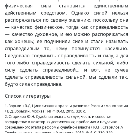
физическая сила становится единственным
действенным средством. Однако силой нельзя
распоряжаться по своему желанию, поскольку она
— качество физическое, тогда как справедливость
— качество духовное, и ею можно распоряжаться
как хочешь; ее подчинили силе и стали называть
справедливым то, чему повинуются насильно.
Следовало соединить справедливость и силу, а для
того либо справедливость сделать сильной, либо
силу сделать справедливой… и вот, не сумев
сделать справедливость сильной, мы сделали так,
будто сила справедлива.
Список литературы
1. Зорькин В.Д. Цивилизация права и развитие России : монография
/ В.Д. Зорькин. Москва : ИНФРА-М, 2015. 320 с.
2. Старилов Ю.Н. Судебная власть как «ум, честь и совесть»
государства: о некоторых достижениях, проблемах и неудачах
современного этапа реформы судебной власти / Ю.Н. Старилов //
Судебная власть и уголовный процесс. 2015. № 4. С. 330–349.