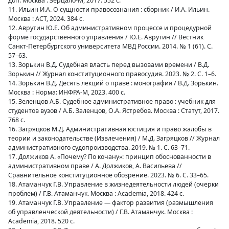
доп. Москва : Зерцало-М, 2017. 552 с.
11. Ильин И.А. О сущности правосознания : сборник / И.А. Ильин.
Москва : АСТ, 2024. 384 с.
12. Аврутин Ю.Е. Об административном процессе и процедурной
форме государственного управления / Ю.Е. Аврутин // Вестник
Санкт-Петербургского университета МВД России. 2014. № 1 (61). С.
57–63.
13. Зорькин В.Д. Судебная власть перед вызовами времени / В.Д.
Зорькин // Журнал конституционного правосудия. 2023. № 2. С. 1–6.
14. Зорькин В.Д. Десять лекций о праве : монография / В.Д. Зорькин.
Москва : Норма: ИНФРА-М, 2023. 400 с.
15. Зеленцов А.Б. Судебное административное право : учебник для
студентов вузов / А.Б. Заленцов, О.А. Ястребов. Москва : Статут, 2017.
768 с.
16. Загряцков М.Д. Административная юстиция и право жалобы в
теории и законодательстве (Извлечения) / М.Д. Загряцков // Журнал
административного судопроизводства. 2019. № 1. С. 63–71.
17. Должиков А. «Почему? По кочану»: принцип обоснованности в
административном праве / А. Должиков, А. Васильева //
Сравнительное конституционное обозрение. 2023. № 6. С. 33–65.
18. Атаманчук Г.В. Управление в жизнедеятельности людей (очерки
проблем) / Г.В. Атаманчук. Москва : Academia, 2018. 424 с.
19. Атаманчук Г.В. Управление — фактор развития (размышления
об управленческой деятельности) / Г.В. Атаманчук. Москва :
Academia, 2018. 520 с.