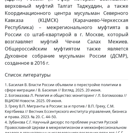
верховный муфтий Талгат Таджуддин, а также
Координационного центра мусульман Северного
Кавказа (КЦМСК) (Карачаево-Черкесская
Республика) – межрегионального муфтията в
России со штаб-квартирой в г. Москве, который
возглавляет муфтий Чечни Салах Межиев.
Общероссийским муфтиятом также является
Духовное собрание мусульман России (ДСМР),
созданное в 2016 г.
Список литературы
1. Басилая В. Власти России объявили о перестройке политики в
сфере миграции / В. Басилая // Взгляд. 2025. 20 июня.
2. Богомазова Л. Религия и общество: мониторинг / Л. Богомазова //
ВЦИОМ Новости. 2025. 09 июня.
3. Греку В.П. Мигранты в России: за и против / В.П. Греку, С.М.
Кертбиева // Вестник Ессентукского института управления, бизнеса
и права. 2023. № 20. С. 44–50.
4. Зубанова С.Г. Научный дискурс по проблеме участия Русской
Православной Церкви в межрелигиозном и межконфессиональном
диалоге в отечественных исследованиях последних пяти лет / С.Г.