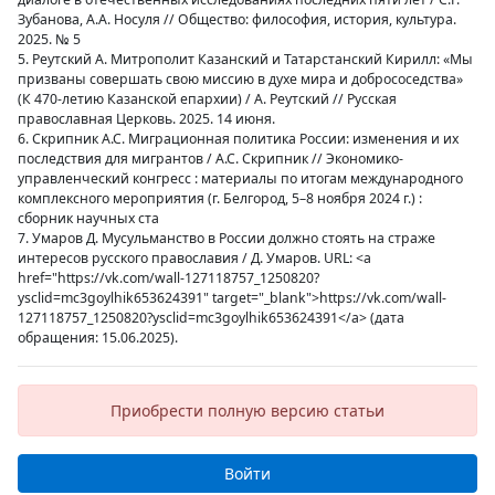
Зубанова, А.А. Носуля // Общество: философия, история, культура.
2025. № 5
5. Реутский А. Митрополит Казанский и Татарстанский Кирилл: «Мы
призваны совершать свою миссию в духе мира и добрососедства»
(К 470-летию Казанской епархии) / А. Реутский // Русская
православная Церковь. 2025. 14 июня.
6. Скрипник А.С. Миграционная политика России: изменения и их
последствия для мигрантов / А.С. Скрипник // Экономико-
управленческий конгресс : материалы по итогам международного
комплексного мероприятия (г. Белгород, 5–8 ноября 2024 г.) :
сборник научных ста
7. Умаров Д. Мусульманство в России должно стоять на страже
интересов русского православия / Д. Умаров. URL: <a
href="https://vk.com/wall-127118757_1250820?
ysclid=mc3goylhik653624391" target="_blank">https://vk.com/wall-
127118757_1250820?ysclid=mc3goylhik653624391</a> (дата
обращения: 15.06.2025).
Приобрести полную версию статьи
Войти