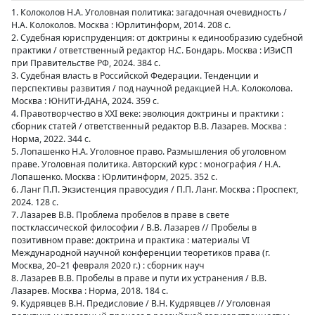
1. Колоколов Н.А. Уголовная политика: загадочная очевидность /
Н.А. Колоколов. Москва : Юрлитинформ, 2014. 208 с.
2. Судебная юриспруденция: от доктрины к единообразию судебной
практики / ответственный редактор Н.С. Бондарь. Москва : ИЗиСП
при Правительстве РФ, 2024. 384 с.
3. Судебная власть в Российской Федерации. Тенденции и
перспективы развития / под научной редакцией Н.А. Колоколова.
Москва : ЮНИТИ-ДАНА, 2024. 359 с.
4. Правотворчество в XXI веке: эволюция доктрины и практики :
сборник статей / ответственный редактор В.В. Лазарев. Москва :
Норма, 2022. 344 с.
5. Лопашенко Н.А. Уголовное право. Размышления об уголовном
праве. Уголовная политика. Авторский курс : монография / Н.А.
Лопашенко. Москва : Юрлитинформ, 2025. 352 с.
6. Ланг П.П. Экзистенция правосудия / П.П. Ланг. Москва : Проспект,
2024. 128 с.
7. Лазарев В.В. Проблема пробелов в праве в свете
постклассической философии / В.В. Лазарев // Пробелы в
позитивном праве: доктрина и практика : материалы VI
Международной научной конференции теоретиков права (г.
Москва, 20–21 февраля 2020 г.) : сборник науч
8. Лазарев В.В. Пробелы в праве и пути их устранения / В.В.
Лазарев. Москва : Норма, 2018. 184 с.
9. Кудрявцев В.Н. Предисловие / В.Н. Кудрявцев // Уголовная