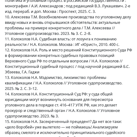
политика и уголовный процесс в российской государственности :
монография / А.И. Александров ; под редакцией В.З. Лукашевич. 2-е
изд. перераб. и доп. Москва : Проспект, 2025. С. 3.
10. Алексеева Т.М. Возобновление производства по уголовному делу
ввиду новых и вновь открывшихся обстоятельств: актуальные
проблемы на примере конкретного дела / Т.М. Алексеева //
Уголовное судопроизводство. 2023. № 3. С. 2–8.
11. Колоколов Н.А. Судебная власть: от лозунга к пониманию
реальности / Н.А. Колоколов. Москва : ИГ «Юрист», 2010. 400 с.
12. Колоколов Н.А. Роль и место решений Конституционного Суда РФ
в формировании конкретных судебных правовых позиций
Верховного Суда РФ по отдельным вопросам / Н.А. Колоколов //
Конституционный судебный процесс / под научной редакцией Б.С.
Эбзеева, Г.А. Гаджи
13. Колоколов Н.А. Мздоимство, лихоимство: проблемы
квалификации / Н.А. Колоколов // Уголовное судопроизводство.
2025. № 2. С. 3–12.
14. Колоколов Н.А. Конституционный Суд РФ: у суда общей
юрисдикции могут возникнуть основания для пересмотра
уголовного дела в порядке ст. 416–417 УПК РФ, как это делает
прокурор и следственный орган / Н.А. Колоколов // Уголовное
судопроизводство. 2023. № 3.
15. Колоколов Н.А. Засекреченный прецедент? Да нет все-таки:
«дело Воробей» уже вылетело — не поймаешь! Анализируем
образец смелого и исключительно принципиального судейского