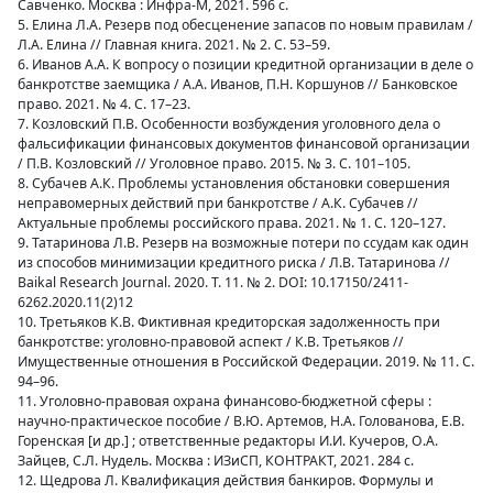
Савченко. Москва : Инфра-М, 2021. 596 с.
5. Елина Л.А. Резерв под обесценение запасов по новым правилам /
Л.А. Елина // Главная книга. 2021. № 2. С. 53–59.
6. Иванов А.А. К вопросу о позиции кредитной организации в деле о
банкротстве заемщика / А.А. Иванов, П.Н. Коршунов // Банковское
право. 2021. № 4. С. 17–23.
7. Козловский П.В. Особенности возбуждения уголовного дела о
фальсификации финансовых документов финансовой организации
/ П.В. Козловский // Уголовное право. 2015. № 3. С. 101–105.
8. Субачев А.К. Проблемы установления обстановки совершения
неправомерных действий при банкротстве / А.К. Субачев //
Актуальные проблемы российского права. 2021. № 1. С. 120–127.
9. Татаринова Л.В. Резерв на возможные потери по ссудам как один
из способов минимизации кредитного риска / Л.В. Татаринова //
Baikal Research Journal. 2020. Т. 11. № 2. DOI: 10.17150/2411-
6262.2020.11(2)12
10. Третьяков К.В. Фиктивная кредиторская задолженность при
банкротстве: уголовно-правовой аспект / К.В. Третьяков //
Имущественные отношения в Российской Федерации. 2019. № 11. С.
94–96.
11. Уголовно-правовая охрана финансово-бюджетной сферы :
научно-практическое пособие / В.Ю. Артемов, Н.А. Голованова, Е.В.
Горенская [и др.] ; ответственные редакторы И.И. Кучеров, О.А.
Зайцев, С.Л. Нудель. Москва : ИЗиСП, КОНТРАКТ, 2021. 284 с.
12. Щедрова Л. Квалификация действия банкиров. Формулы и