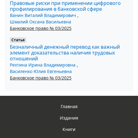
Правовые риски при применении цифрового
профилирования в банковской сфере
Ванин Виталий Владимирович
,
Шмалий Оксана Васильевна
Банковское право № 03/2025
Статья
Безналичный денежный перевод как важный
элемент доказательства наличия трудовых
отношений
Рехтина Ирина Владимировна
,
Василенко Юлия Евгеньевна
Банковское право № 03/2025
Главная
Издания
Книги