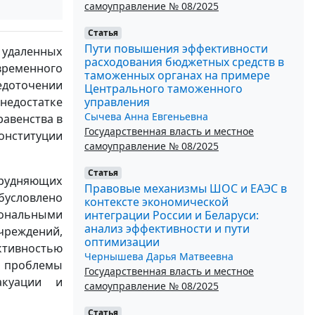
самоуправление № 08/2025
Статья
Пути повышения эффективности
 удаленных
расходования бюджетных средств в
временного
таможенных органах на примере
едоточении
Центрального таможенного
управления
недостатке
Сычева Анна Евгеньевна
равенства в
Государственная власть и местное
онституции
самоуправление № 08/2025
Статья
трудняющих
Правовые механизмы ШОС и ЕАЭС в
бусловлено
контексте экономической
иональными
интеграции России и Беларуси:
анализ эффективности и пути
чреждений,
оптимизации
тивностью
Чернышева Дарья Матвеевна
ы проблемы
Государственная власть и местное
акуации и
самоуправление № 08/2025
Статья