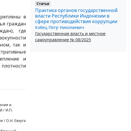
Статья
Практика органов государственной
власти Республики Индонезии в
креплены в
сфере противодействия коррупции
вья граждан
Кобец Петр Николаевич
дан), где
Государственная власть и местное
вокупности
самоуправление № 08/2025
ном, так и
стративные
епление и
 плотности
ения и
 / И.П.
 / О.Н. Евхута