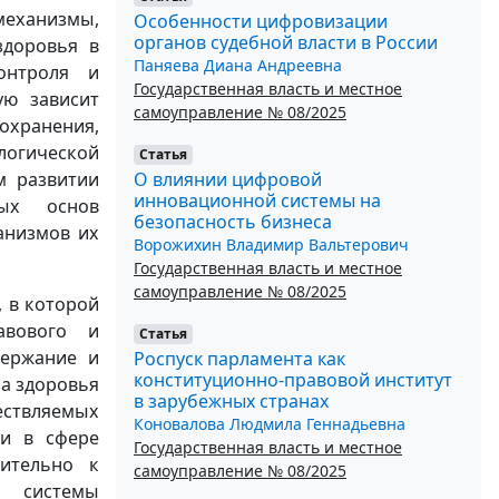
механизмы,
Особенности цифровизации
органов судебной власти в России
здоровья в
Паняева Диана Андреевна
онтроля и
Государственная власть и местное
ую зависит
самоуправление № 08/2025
охранения,
логической
Статья
О влиянии цифровой
м развитии
инновационной системы на
вых основ
безопасность бизнеса
анизмов их
Ворожихин Владимир Вальтерович
Государственная власть и местное
самоуправление № 08/2025
, в которой
авового и
Статья
держание и
Роспуск парламента как
конституционно-правовой институт
на здоровья
в зарубежных странах
ществляемых
Коновалова Людмила Геннадьевна
ки в сфере
Государственная власть и местное
ительно к
самоуправление № 08/2025
е системы