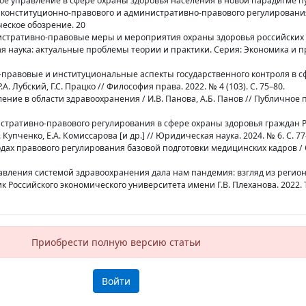
нное управление в сфере охраны здоровья населения в новой парадигме 
конституционно-правового и административно-правового регулирования 
еское обозрение. 20
истративно-правовые меры и мероприятия охраны здоровья российских 
я наука: актуальные проблемы теории и практики. Серия: Экономика и пр
о-правовые и институциональные аспекты государственного контроля в с
А. Лубский, Г.С. Працко // Философия права. 2022. № 4 (103). С. 75–80.
ение в области здравоохранения / И.В. Панова, А.Б. Панов // Публичное 
стративно-правового регулирования в сфере охраны здоровья граждан 
 Купченко, Е.А. Комиссарова [и др.] // Юридическая наука. 2024. № 6. С. 77
тодах правового регулирования базовой подготовки медицинских кадров /
равления системой здравоохранения дала нам пандемия: взгляд из региона
ик Российского экономического университета имени Г.В. Плеханова. 2022. Т.
Приобрести полную версию статьи
Войти