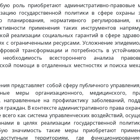
обую роль приобретают административно-правовые 
зацию государственной политики в сфере охраны 
о планирования, нормативного регулирования, к
ктивности применения таких инструментов напрям
кой реализации социальных гарантий в сфере здраво
ях с ограниченными ресурсами. Усложнение эпидемио
ифровой трансформации и потребность в устойчиво
 необходимость всестороннего анализа право
ской помощи в отдаленных местностях и поиска мех
ния представляет собой сферу публичного управления
сные меры организационного, медицинского, пр
а, направленные на профилактику заболеваний, под
я граждан. В контексте административного права охра
 всего как система управленческих воздействий, осу
нами в целях реализации государственной полити
обую значимость такие меры приобретают примен
доступным территориям, где функционировани