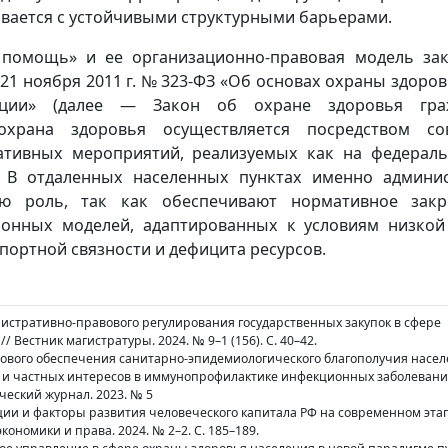
вается с устойчивыми структурными барьерами.
 помощь» и ее организационно-правовая модель за
21 ноября 2011 г. № 323-ФЗ «Об основах охраны здоро
ции» (далее — Закон об охране здоровья граж
охрана здоровья осуществляется посредством со
ативных мероприятий, реализуемых как на федераль
. В отдаленных населенных пунктах именно админи
ю роль, так как обеспечивают нормативное закр
ионных моделей, адаптированных к условиям низкой
портной связности и дефицита ресурсов.
нистративно-правового регулирования государственных закупок в сфере
/ Вестник магистратуры. 2024. № 9–1 (156). С. 40–42.
вового обеспечения санитарно-эпидемиологического благополучия насел
 и частных интересов в иммунопрофилактике инфекционных заболеваний
ческий журнал. 2023. № 5
ции и факторы развития человеческого капитала РФ на современном этапе
кономики и права. 2024. № 2–2. С. 185–189.