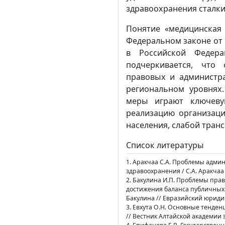
здравоохранения сталки
Понятие «медицинская
Федеральном законе от 
в Российской Федера
подчеркивается, что 
правовых и администр
региональном уровнях
меры играют ключеву
реализацию организац
населения, слабой транс
Список литературы
1. Аракчаа С.А. Проблемы адми
здравоохранения / С.А. Аракчаа /
2. Бакулина И.П. Проблемы пра
достижения баланса публичных
Бакулина // Евразийский юриди
3. Евхута О.Н. Основные тенден
// Вестник Алтайской академии э