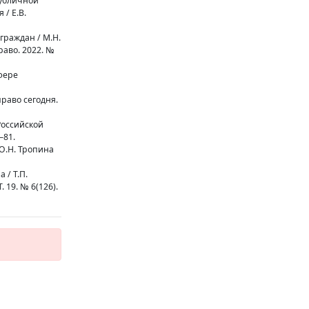
публичной
/ Е.В.
граждан / М.Н.
аво. 2022. №
фере
право сегодня.
Российской
–81.
 О.Н. Тропина
 / Т.П.
 19. № 6(126).