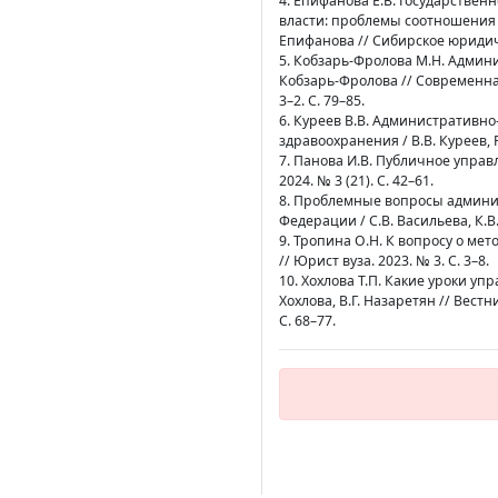
4. Епифанова Е.В. Государстве
власти: проблемы соотношения 
Епифанова // Сибирское юридич
5. Кобзарь-Фролова М.Н. Админ
Кобзарь-Фролова // Современна
3–2. С. 79–85.
6. Куреев В.В. Административн
здравоохранения / В.В. Куреев, Р.
7. Панова И.В. Публичное управл
2024. № 3 (21). С. 42–61.
8. Проблемные вопросы админи
Федерации / С.В. Васильева, К.В.
9. Тропина О.Н. К вопросу о ме
// Юрист вуза. 2023. № 3. С. 3–8.
10. Хохлова Т.П. Какие уроки уп
Хохлова, В.Г. Назаретян // Вестн
С. 68–77.